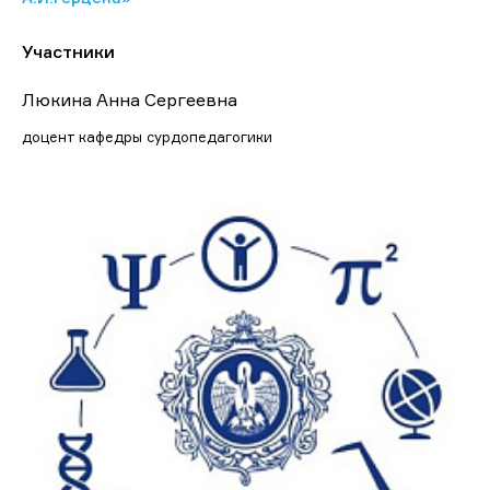
Участники
Люкина Анна Сергеевна
доцент кафедры сурдопедагогики