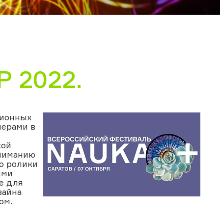
 2022.
ционных
нерами в
кой
вниманию
о ролики
ими
е для
зайна
ом.