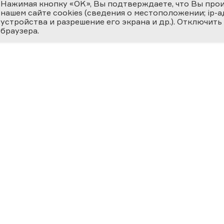
Нажимая кнопку «OK», Вы подтверждаете, что Вы про
нашем сайте cookies (сведения о местоположении; ip-адр
устройства и разрешение его экрана и др.). Отключить
браузера.
ЕМИЯ
О ФЕСТИВАЛЕ
МЕДИ
 ВЕРНОСТЬ НАУКЕ
циальная номинация
Новости
Фотога
ссийская наука —
ру»
История
Видеог
24
Фестиваль 2025
Научно
Участники
Матери
ВКЛАД В
ОСВЕЩЕНИЕ
География Фестиваля
Прессе
ФЕРЕ «НАУКА И
Фестиваль за рубежом
ХНОЛОГИИ»