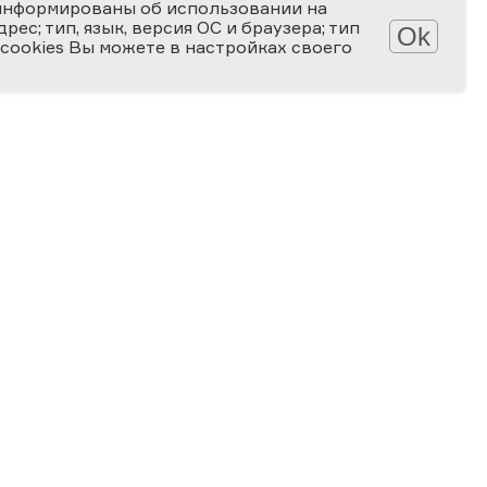
информированы об использовании на
ес; тип, язык, версия ОС и браузера; тип
Ok
 cookies Вы можете в настройках своего
АТЕКА
КОНКУРСЫ
лерея
Мир науки глазами детей
алерея
Ученые будущего
-популярные статьи
Снимай науку!
алы для скачивания
Формула слова
ПРОГРАММА
Ближайшие мероприятия