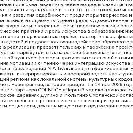
мное поле охватывает ключевые вопросы развития тво
ательном и культурном контексте: теоретические исс
ия и развития одарённости; предикторы творчества и
ательной и социокультурной среде; художественная и
я; создание и внедрение новых педагогических и соци
ические практики и роль искусства в образовании; ин
твенно-творческие мастерские, мастер-классы, фести
ых детей и подростков; взаимодействие образователь
 в реализации просветительских и творческих проект
урных маршрутов, в т.ч. на основе феномена «Гения ме
нной культуре: факторы кризиса читательской активн
ия мотивации к чтению через интеграцию искусства и
иала произведений М.А. Булгакова для формирования 
навать, интерпретировать и воспроизводить культурн
ций региона как локальной системы культурных кодов
ию в мероприятии, которое пройдет 13-14 мая 2026 го
зации-партнера СОГБПОУ «Первый медико-технологиче
сокое, деревнях Дугино и Мольгино Смоленской облас
ой смоленского региона и смоленским периодом жизни 
ги, социологи, деятели искусства и другие заинтере