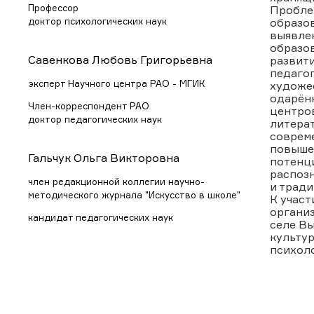
Профессор
Пробле
доктор психологических наук
образов
выявлен
образов
Савенкова Любовь Григорьевна
развити
педагог
эксперт Научного центра РАО - МГИК
художес
одарённ
Член-корреспондент РАО
центров
доктор педагогических наук
литерат
совреме
повышен
Гальчук Ольга Викторовна
потенц
распоз
член редакционной коллегии научно-
и тради
методического журнала "Искусство в школе"
К участ
органи
кандидат педагогических наук
селе Вы
культур
психоло