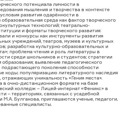
рческого потенциала личности в
ледования мышления и творчества в контексте
 условия развития одарённости в
 образовательная среда как фактор творческого
окультурных технологий; театрально-
ституции и форматы творческого развития:
вали и конкурсы как инструменты развития
ных учреждений, театров, музеев и культурных
ов; разработка культурно-образовательных и
ста»; проблема чтения и роль литературы в
ости среди школьников и студентов; стратегии
 образования; выявление педагогического
у подрастающего поколения способности
ые коды; популяризацию литературного наследия
, отражающих уникальность «Гения места».
да в очно-дистанционном формате на базе
ский колледж – Лицей-интернат «Феникс» в
ти – территориях, связанных с усадебной
М.А. Булгакова, приглашаются ученые, педагоги,
сованные специалисты.