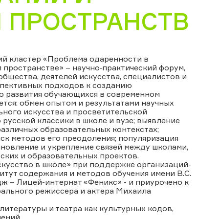
 ПРОСТРАНСТВ
ий кластер «Проблема одаренности в
 пространстве» – научно‑практический форум,
общества, деятелей искусства, специалистов и
спективных подходов к созданию
го развития обучающихся в современном
тся: обмен опытом и результатами научных
ьного искусства и просветительской
русской классики в школе и вузе; выявление
различных образовательных контекстах;
ск методов его преодоления; популяризация
ановление и укрепление связей между школами,
ских и образовательных проектов.
кусство в школе» при поддержке организаций-
тут содержания и методов обучения имени В.С.
 – Лицей-интернат «Феникс» - и приурочено к
трального режиссера и актера Михаила
итературы и театра как культурных кодов,
ений.