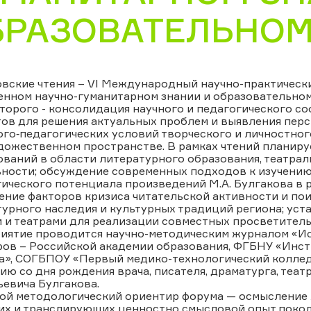
БРАЗОВАТЕЛЬНОМ
овские чтения – VI Международный научно-практическ
нном научно-гуманитарном знании и образовательном
торого - консолидация научного и педагогического со
тов для решения актуальных проблем и выявления пер
ого‑педагогических условий творческого и личностно
ожественном пространстве. В рамках чтений планируе
ваний в области литературного образования, театрал
ности; обсуждение современных подходов к изучению 
ического потенциала произведений М.А. Булгакова в 
ние факторов кризиса читательской активности и пои
урного наследия и культурных традиций региона; уст
 и театрами для реализации совместных просветитель
иятие проводится научно-методическим журналом «Ис
ов – Российской академии образования, ФГБНУ «Инсти
а», СОГБПОУ «Первый медико-технологический колледж
ию со дня рождения врача, писателя, драматурга, теа
евича Булгакова.
ой методологический ориентир форума — осмысление л
их и транслирующих ценностно смысловой опыт покол