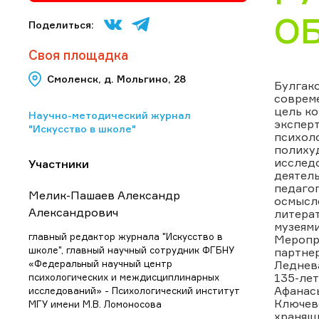
О
Поделиться:
Своя площадка
Смоленск, д. Мольгино, 28
Булгак
совреме
цель ко
Научно-методический журнал
экспер
"Искусство в школе"
психол
полихуд
исследо
Участники
деятель
педагог
Мелик-Пашаев Александр
осмысле
Александрович
литерат
музеями
главный редактор журнала "Искусство в
Меропр
школе", главный научный сотрудник ФГБНУ
партнер
«Федеральный научный центр
Леднев
135-лет
психологических и междисциплинарных
Афанась
исследований» - Психологический институт
Ключев
МГУ имени М.В. Ломоносова
хранящ