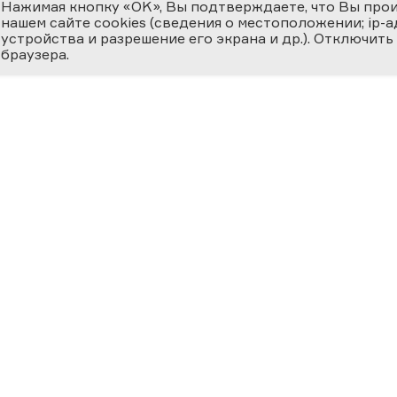
Нажимая кнопку «OK», Вы подтверждаете, что Вы про
нашем сайте cookies (сведения о местоположении; ip-адр
устройства и разрешение его экрана и др.). Отключить
браузера.
ЕМИЯ
О ФЕСТИВАЛЕ
МЕДИ
 ВЕРНОСТЬ НАУКЕ
циальная номинация
Новости
Фотога
ссийская наука —
ру»
История
Видеог
24
Фестиваль 2025
Научно
Участники
Матери
ВКЛАД В
ОСВЕЩЕНИЕ
География Фестиваля
Прессе
ФЕРЕ «НАУКА И
Фестиваль за рубежом
ХНОЛОГИИ»