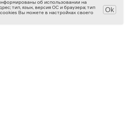
информированы об использовании на
ес; тип, язык, версия ОС и браузера; тип
Ok
 cookies Вы можете в настройках своего
АТЕКА
КОНКУРСЫ
лерея
Мир науки глазами детей
алерея
Ученые будущего
-популярные статьи
Снимай науку!
алы для скачивания
Формула слова
ПРОГРАММА
Ближайшие мероприятия