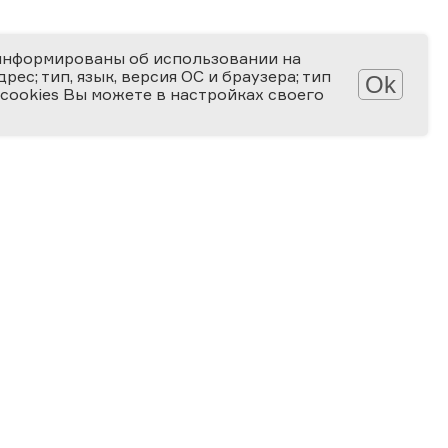
информированы об использовании на
ес; тип, язык, версия ОС и браузера; тип
Ok
 cookies Вы можете в настройках своего
Обработка персональных данных
Защита персональных данных
2006-2026
ПРЕМИЯ
ЗА ВЕРНОСТЬ НАУКЕ