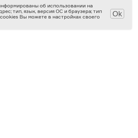
информированы об использовании на
ес; тип, язык, версия ОС и браузера; тип
Ok
 cookies Вы можете в настройках своего
АТЕКА
КОНКУРСЫ
лерея
Мир науки глазами детей
алерея
Ученые будущего
-популярные статьи
Снимай науку!
алы для скачивания
Формула слова
ПРОГРАММА