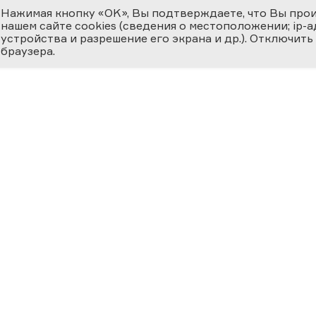
Нажимая кнопку «OK», Вы подтверждаете, что Вы про
нашем сайте cookies (сведения о местоположении; ip-адр
устройства и разрешение его экрана и др.). Отключить
браузера.
ЕМИЯ
О ФЕСТИВАЛЕ
МЕДИ
 ВЕРНОСТЬ НАУКЕ
циальная номинация
Новости
Фотога
ссийская наука —
ру»
История
Видеог
24
Фестиваль 2025
Научно
Участники
Матери
ВКЛАД В
ОСВЕЩЕНИЕ
География Фестиваля
Прессе
ФЕРЕ «НАУКА И