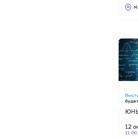
М
Выста
будет
ЮНЫ
12 о
11:00