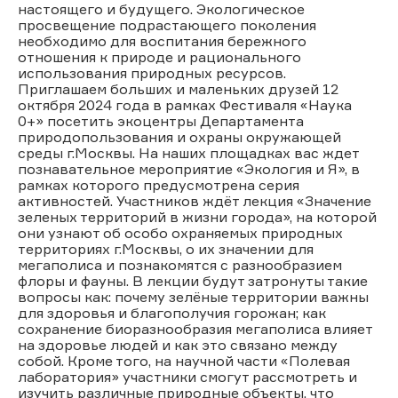
настоящего и будущего. Экологическое
просвещение подрастающего поколения
необходимо для воспитания бережного
отношения к природе и рационального
использования природных ресурсов.
Приглашаем больших и маленьких друзей 12
октября 2024 года в рамках Фестиваля «Наука
0+» посетить экоцентры Департамента
природопользования и охраны окружающей
среды г.Москвы. На наших площадках вас ждет
познавательное мероприятие «Экология и Я», в
рамках которого предусмотрена серия
активностей. Участников ждёт лекция «Значение
зеленых территорий в жизни города», на которой
они узнают об особо охраняемых природных
территориях г.Москвы, о их значении для
мегаполиса и познакомятся с разнообразием
флоры и фауны. В лекции будут затронуты такие
вопросы как: почему зелёные территории важны
для здоровья и благополучия горожан; как
сохранение биоразнообразия мегаполиса влияет
на здоровье людей и как это связано между
собой. Кроме того, на научной части «Полевая
лаборатория» участники смогут рассмотреть и
изучить различные природные объекты, что