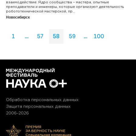
взаимодействие: Ядро сообщества – мастера, опытные
преподаватели и инженеры, которые организуют деятельность
робототехнической мастерской, пр...
Новосибирск
1
...
57
58
59
...
100
Обработка персональных данных
Защита персональных данных
2006-2026
ПРЕМИЯ
ЗА ВЕРНОСТЬ НАУКЕ
Специальная номинация