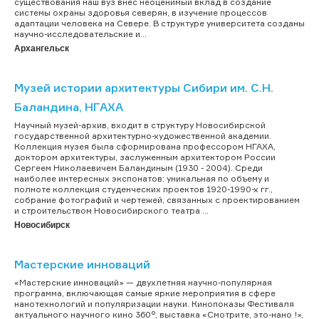
существования наш вуз внес неоценимый вклад в создание
системы охраны здоровья северян, в изучение процессов
адаптации человека на Севере. В структуре университета созданы
научно-исследовательские и...
Архангельск
Музей истории архитектуры Сибири им. С.Н.
Баландина, НГАХА
Научный музей-архив, входит в структуру Новосибирской
государственной архитектурно-художественной академии.
Коллекция музея была сформирована профессором НГАХА,
доктором архитектуры, заслуженным архитектором России
Сергеем Николаевичем Баландиным (1930 - 2004). Среди
наиболее интересных экспонатов: уникальная по объему и
полноте коллекция студенческих проектов 1920-1990-х гг.,
собрание фотографий и чертежей, связанных с проектированием
и строительством Новосибирского театра ...
Новосибирск
Мастерские инноваций
«Мастерские инноваций» — двухлетняя научно-популярная
программа, включающая самые яркие мероприятия в сфере
нанотехнологий и популяризации науки. Кинопоказы Фестиваля
актуального научного кино 360°, выставка «Смотрите, это-нано !»,