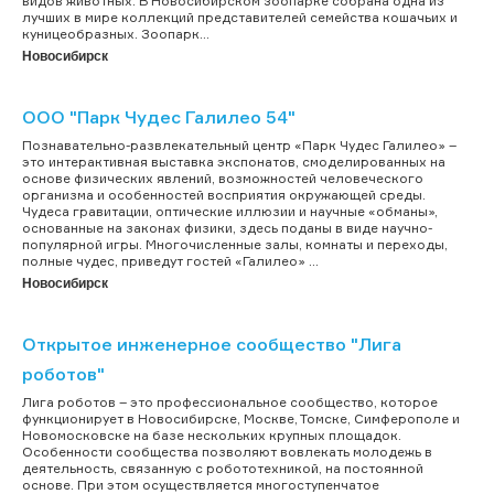
видов животных. В Новосибирском зоопарке собрана одна из
лучших в мире коллекций представителей семейства кошачьих и
куницеобразных. Зоопарк...
Новосибирск
ООО "Парк Чудес Галилео 54"
Познавательно-развлекательный центр «Парк Чудес Галилео» –
это интерактивная выставка экспонатов, смоделированных на
основе физических явлений, возможностей человеческого
организма и особенностей восприятия окружающей среды.
Чудеса гравитации, оптические иллюзии и научные «обманы»,
основанные на законах физики, здесь поданы в виде научно-
популярной игры. Многочисленные залы, комнаты и переходы,
полные чудес, приведут гостей «Галилео» ...
Новосибирск
Открытое инженерное сообщество "Лига
роботов"
Лига роботов – это профессиональное сообщество, которое
функционирует в Новосибирске, Москве, Томске, Симферополе и
Новомосковске на базе нескольких крупных площадок.
Особенности сообщества позволяют вовлекать молодежь в
деятельность, связанную с робототехникой, на постоянной
основе. При этом осуществляется многоступенчатое