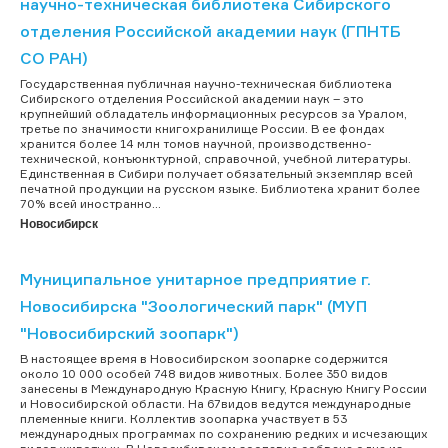
научно-техническая библиотека Сибирского
отделения Российской академии наук (ГПНТБ
СО РАН)
Государственная публичная научно-техническая библиотека
Сибирского отделения Российской академии наук – это
крупнейший обладатель информационных ресурсов за Уралом,
третье по значимости книгохранилище России. В ее фондах
хранится более 14 млн томов научной, производственно-
технической, конъюнктурной, справочной, учебной литературы.
Единственная в Сибири получает обязательный экземпляр всей
печатной продукции на русском языке. Библиотека хранит более
70% всей иностранно...
Новосибирск
Муниципальное унитарное предприятие г.
Новосибирска "Зоологический парк" (МУП
"Новосибирский зоопарк")
В настоящее время в Новосибирском зоопарке содержится
около 10 000 особей 748 видов животных. Более 350 видов
занесены в Международную Красную Книгу, Красную Книгу России
и Новосибирской области. На 67видов ведутся международные
племенные книги. Коллектив зоопарка участвует в 53
международных программах по сохранению редких и исчезающих