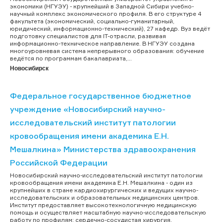
экономики (НГУЭУ) - крупнейший в Западной Сибири учебно-
научный комплекс экономического профиля. В его структуре 4
факультета (экономический, социально-гуманитарный,
юридический, информационно-технический), 27 кафедр. Вуз ведёт
подготовку специалистов для IT-отрасли, развивая
информационно-техническое направление. В НГУЭУ создана
многоуровневая система непрерывного образования: обучение
ведётся по программам бакалавриата,...
Новосибирск
Федеральное государственное бюджетное
учреждение «Новосибирский научно-
исследовательский институт патологии
кровообращения имени академика Е.Н.
Мешалкина» Министерства здравоохранения
Российской Федерации
Новосибирский научно-исследовательский институт патологии
кровообращения имени академика Е.Н. Мешалкина - один из
крупнейших в стране кардиохирургических и ведущих научно-
исследовательских и образовательных медицинских центров.
Институт предоставляет высокотехнологичную медицинскую
помощь и осуществляет масштабную научно-исследовательскую
работу по профилям: сердечно-сосудистая хирургия,