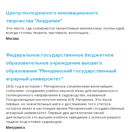
Центр молодежного инновационного
творчества "Академия"
Это место, где собираются талантливые инноваторы, полны идей,
всегда готовы творить, мастерить, воплощать. ...
Москва
Федеральное государственное бюджетное
образовательное учреждение высшего
образования "Мичуринский государственный
аграрный университет"
1931 год в истории г. Мичуринска ознаменован величайшим
событием: созданием учебно-научной базы для мичуринского
селекционного направления в садоводстве, названной
Плодоовощным институтом имени И.В. Мичурина. Это были
первые, но значительные шаги к достижению того статуса,
которое имеет в настоящее время Мичуринский государственный
аграрный университет. Первые два десятилетия своей
деятельности это высшее учебное заведение с успехом решало
задачи подготовки садоводов...
Мичуринск