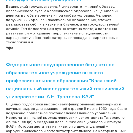
Башкирский государственный университет – яркий образец
классического вуза, а классическое образование ценилось и
ценится в любые времена и при любых условиях. Человек,
получивший хорошее классическое образование, сможет
реализовать себя и в науке, и в бизнесе, и на государственной
службе. Тем более что наш вуз не стоит на месте, а постоянно
развивается – открывает перспективные специальности,
наращивает учебно-лабораторные площади, внедряет новые
технологии и н...
Уфа
Федеральное государственное бюджетное
образовательное учреждение высшего
профессионального образования "Казанский
национальный исследовательский технический
университет им. А.Н. Туполева-КАИ"
С целью подготовки высококвалифицированных инженерных и
научных кадров для авиационной отрасли 5 марта 1932 года было
подписано совместное постановление Главного управления
Наркомата тяжелой промышленности и секретариата Татарского
обкома ВКП(б) о создании Казанского авиационного института
(КАИ). История института начинается с двух отделений –
аэродинамического и самолетостроительного, на которых в 1932