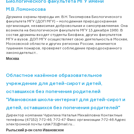
Биологического факультета МГУ имени
М.В.Ломоносова
Дружина охраны природы им. В.Н. Тихомирова Биологического
факультета МГУ (ДОП МГУ) – молодежная природоохранная
организация, независимая добровольная и самоуправляемая. Она
возникла на биологическом факультете МГУ 13 декабря 1960. В
состав дружины входят студенты Биофака, других факультетов
МГУ и вузов. ДОП МГУ осуществляет свою деятельность в Москве,
Московской области и других регионах России, занимается
тушением пожаров, проверяет соблюдение природоохранного
законодательст...
Москва
Областное казённое образовательное
учреждение для детей-сирот и детей,
оставшихся без попечения родителей
"Ивановская школа-интернат для детей-сирот и
детей, оставшихся без попечения родителей"
Директор компании Чурилина Наталья Михайловна Контактные
телефоны (47152) 7-72-46, 7-72-47 Факс организации 7-72-46 Адрес
электронной почты rylsk731@mail.ru...
Рыльский р-он село Ивановское