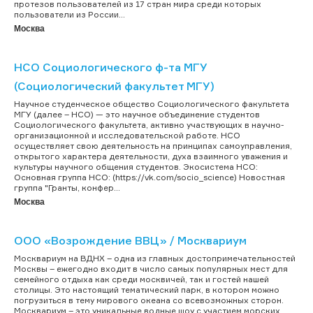
протезов пользователей из 17 стран мира среди которых
пользователи из России...
Москва
НСО Социологического ф-та МГУ
(Социологический факультет МГУ)
Научное студенческое общество Социологического факультета
МГУ (далее – НСО) — это научное объединение студентов
Социологического факультета, активно участвующих в научно-
организационной и исследовательской работе. НСО
осуществляет свою деятельность на принципах самоуправления,
открытого характера деятельности, духа взаимного уважения и
культуры научного общения студентов. Экосистема НСО:
Основная группа НСО: (https://vk.com/socio_science) Новостная
группа "Гранты, конфер...
Москва
ООО «Возрождение ВВЦ» / Москвариум
Москвариум на ВДНХ – одна из главных достопримечательностей
Москвы – ежегодно входит в число самых популярных мест для
семейного отдыха как среди москвичей, так и гостей нашей
столицы. Это настоящий тематический парк, в котором можно
погрузиться в тему мирового океана со всевозможных сторон.
Москвариум – это уникальные водные шоу с участием морских