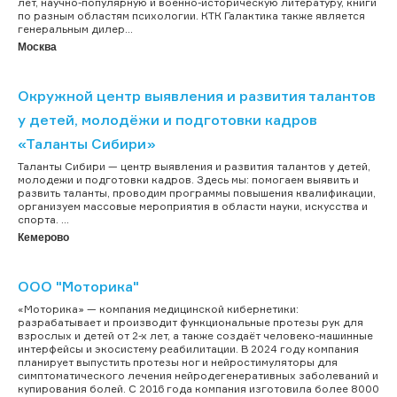
лет, научно-популярную и военно-историческую литературу, книги
по разным областям психологии. КТК Галактика также является
генеральным дилер...
Москва
Окружной центр выявления и развития талантов
у детей, молодёжи и подготовки кадров
«Таланты Сибири»
Таланты Сибири — центр выявления и развития талантов у детей,
молодежи и подготовки кадров. Здесь мы: помогаем выявить и
развить таланты, проводим программы повышения квалификации,
организуем массовые мероприятия в области науки, искусства и
спорта. ...
Кемерово
ООО "Моторика"
«Моторика» — компания медицинской кибернетики:
разрабатывает и производит функциональные протезы рук для
взрослых и детей от 2-х лет, а также создаёт человеко-машинные
интерфейсы и экосистему реабилитации. В 2024 году компания
планирует выпустить протезы ног и нейростимуляторы для
симптоматического лечения нейродегенеративных заболеваний и
купирования болей. С 2016 года компания изготовила более 8000