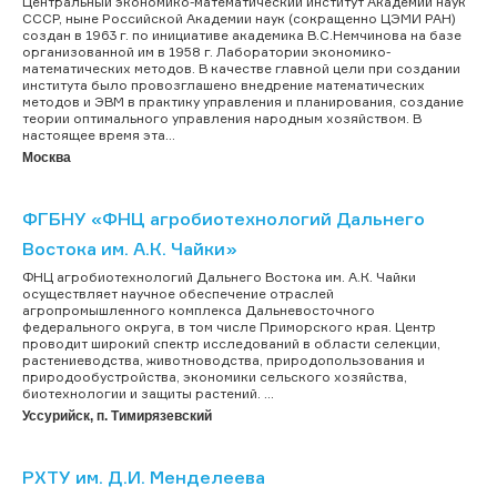
Центральный экономико-математический институт Академии наук
СССР, ныне Российской Академии наук (сокращенно ЦЭМИ РАН)
создан в 1963 г. по инициативе академика В.С.Немчинова на базе
организованной им в 1958 г. Лаборатории экономико-
математических методов. В качестве главной цели при создании
института было провозглашено внедрение математических
методов и ЭВМ в практику управления и планирования, создание
теории оптимального управления народным хозяйством. В
настоящее время эта...
Москва
ФГБНУ «ФНЦ агробиотехнологий Дальнего
Востока им. А.К. Чайки»
ФНЦ агробиотехнологий Дальнего Востока им. А.К. Чайки
осуществляет научное обеспечение отраслей
агропромышленного комплекса Дальневосточного
федерального округа, в том числе Приморского края. Центр
проводит широкий спектр исследований в области селекции,
растениеводства, животноводства, природопользования и
природообустройства, экономики сельского хозяйства,
биотехнологии и защиты растений. ...
Уссурийск, п. Тимирязевский
РХТУ им. Д.И. Менделеева