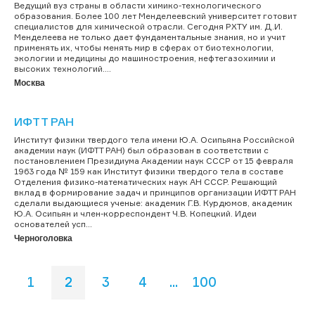
Ведущий вуз страны в области химико-технологического
образования. Более 100 лет Менделеевский университет готовит
специалистов для химической отрасли. Сегодня РХТУ им. Д.И.
Менделеева не только дает фундаментальные знания, но и учит
применять их, чтобы менять мир в сферах от биотехнологии,
экологии и медицины до машиностроения, нефтегазохимии и
высоких технологий....
Москва
ИФТТ РАН
Институт физики твердого тела имени Ю.А. Осипьяна Российской
академии наук (ИФТТ РАН) был образован в соответствии с
постановлением Президиума Академии наук СССР от 15 февраля
1963 года № 159 как Институт физики твердого тела в составе
Отделения физико-математических наук АН СССР. Решающий
вклад в формирование задач и принципов организации ИФТТ РАН
сделали выдающиеся ученые: академик Г.В. Курдюмов, академик
Ю.А. Осипьян и член-корреспондент Ч.В. Копецкий. Идеи
основателей усп...
Черноголовка
1
2
3
4
...
100