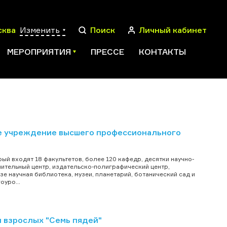
сква
Изменить
Поиск
Личный кабинет
МЕРОПРИЯТИЯ
ПРЕССЕ
КОНТАКТЫ
ПОИСК
е учреждение высшего профессионального
й входят 18 факультетов, более 120 кафедр, десятки научно-
ительный центр, издательско-полиграфический центр,
е научная библиотека, музеи, планетарий, ботанический сад и
оуро...
и взрослых "Семь пядей"