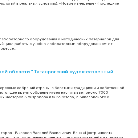
нологий в реальных условиях), «Новое измерение» (последние
-лабораторного оборудования и методических материалов для
ый цикл работы с учебно-лабораторным оборудованием: от
цессе....
ой области "Таганрогский художественный
тересных собраний страны, с богатыми традициями и собственной
 настоящее время собрание музея насчитывает около 7000
х мастеров А.Антропова и Ф.Рокотова, И.Айвазовского и
оров - Высоков Василий Васильевич. Банк «Центр-инвест» -
уг для корпоративных клиентов, предпринимателей и населения