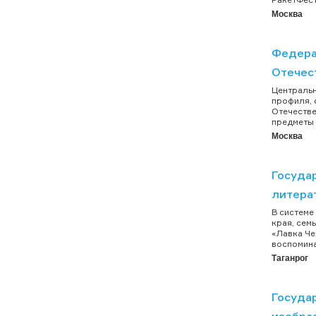
Москва
Федера
Отечест
Центральн
профиля, 
Отечестве
предметы 
Москва
Госуда
литера
В системе
края, сем
«Лавка Че
воспоминан
Таганрог
Госуда
изобра