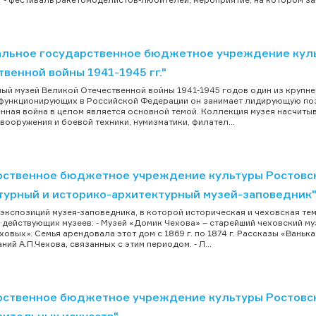
льное государственное бюджетное учреждение куль
венной войны 1941-1945 гг."
ый музей Великой Отечественной войны 1941-1945 годов один из крупне
функционирующих в Российской Федерации он занимает лидирующую пози
нная война в целом является основной темой. Коллекция музея насчиты
вооружения и боевой техники, нумизматики, филател...
рственное бюджетное учреждение культуры Ростовск
турный и историко-архитектурный музей-заповедник
 экспозиций музея-заповедника, в которой историческая и чеховская те
ь действующих музеев: - Музей «Домик Чехова» – старейший чеховский музе
ховых». Семья арендовала этот дом с 1869 г. по 1874 г. Рассказы «Ванька
ий А.П.Чехова, связанных с этим периодом. - Л...
рственное бюджетное учреждение культуры Ростовск
зительных искусств"