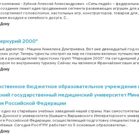
 компании - Зубков Алексей Александрович. «Семь пядей» – федеральная
 создания лежит идея продвижения сегмента развивающих игрушек для 
ссортимент головоломок, настольных игр, конструкторов, товаров для 
жем воздухе и семейного досуга. С...
-Дону
еркурий 2000"
ый директор - Мацина Анжелика Дмитриевна. Вот уже двенадцатый год к
ских услуг. Теперь туристы смотрят на мир не глазами великих путешеств
в и руководителей туристских групп "Меркурия 2000". На сегодняшний 
ором по внутреннему туризму. Сейчас мы являемся Франчайзинговым аген
-Дону
рственное бюджетное образовательное учреждение 
ский государственный медицинский университет Мин
ия Российской Федерации
 одно из старейших учебных заведений нашей страны. Как самостоятельн
а Донского университета (бывшего Варшавского Императорского универс
юге Российской Федерации, осуществляющий подготовку специалистов д
убежья. Сегодня РостГМУ работает по 5 основным образовательн...
-Дону