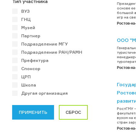
Тип участника
Президент
основе ее
ВУЗ
большой а
игр на све
ГНЦ
Ростов-на
Музей
Партнер
ООО "М
Подразделение МГУ
Генеральн
Подразделение РАН/РАМН
туристиче
менеджеро
Префектура
туроперат
Ростов-на
Спонсор
ЦРП
Госуда
Школа
Ростов
Другая организация
развит
РостГМУ –
факультет
вузом на 
стран зар
Ростов-на