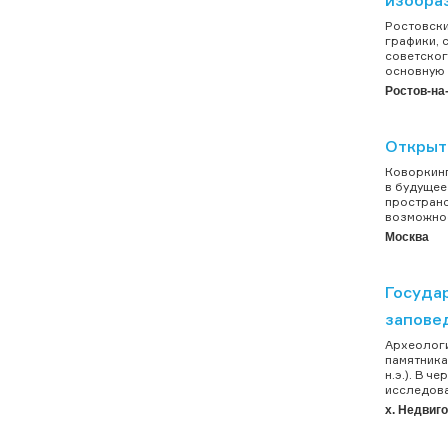
Ростовски
графики, 
советског
основную 
Ростов-на
Открыт
Коворкинг
в будущее
пространс
возможнос
Москва
Госуда
запове
Археологи
памятника
н.э.). В 
исследова
х. Недвиг