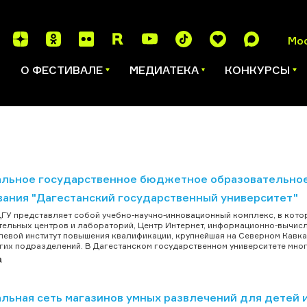
Мо
И
О ФЕСТИВАЛЕ
МЕДИАТЕКА
КОНКУРСЫ
льное государственное бюджетное образовательно
вания "Дагестанский государственный университет"
ГУ представляет собой учебно-научно-инновационный комплекс, в которы
ельных центров и лабораторий, Центр Интернет, информационно-вычисл
евой институт повышения квалификации, крупнейшая на Северном Кавказ
гих подразделений. В Дагестанском государственном университете мног
а
льная сеть магазинов умных развлечений для детей 