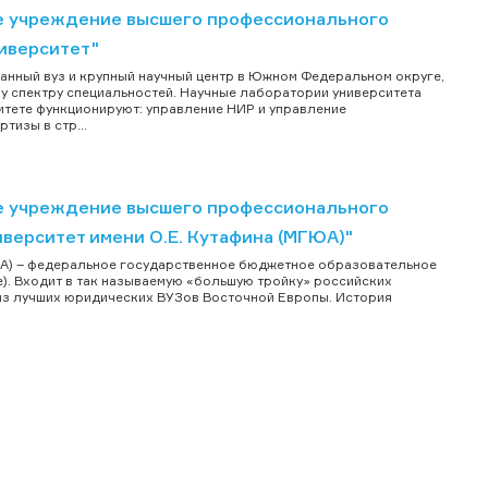
е учреждение высшего профессионального
иверситет"
анный вуз и крупный научный центр в Южном Федеральном округе,
 спектру специальностей. Научные лаборатории университета
тете функционируют: управление НИР и управление
тизы в стр...
е учреждение высшего профессионального
верситет имени О.Е. Кутафина (МГЮА)"
ЮА) – федеральное государственное бюджетное образовательное
. Входит в так называемую «большую тройку» российских
 из лучших юридических ВУЗов Восточной Европы. История