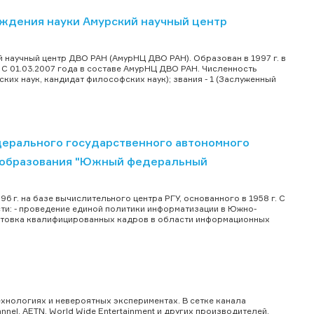
ждения науки Амурский научный центр
научный центр ДВО РАН (АмурНЦ ДВО РАН). Образован в 1997 г. в
С 01.03.2007 года в составе АмурНЦ ДВО РАН. Численность
ских наук, кандидат философских наук); звания - 1 (Заслуженный
ерального государственного автономного
 образования "Южный федеральный
г. на базе вычислительного центра РГУ, основанного в 1958 г. С
и: - проведение единой политики информатизации в Южно-
готовка квалифицированных кадров в области информационных
ехнологиях и невероятных экспериментах. В сетке канала
el, AETN, World Wide Entertainment и других производителей.