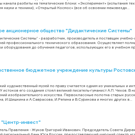
 канала разбиты на тематические блоки: «Эксперимент» (испытания тех
я науки и техники), «Открытый Космос» (все об освоении межзвездн...
ое акционерное общество "Дидактические Системы"
ктические Системы” - разработчик, производитель и поставщик учебно
ней профессионального технического образования. Осуществляет полн
и оборудования до обучения педагогов, использующих его в учебном про
рственное бюджетное учреждение культуры Ростовск
кий художественный музей по праву считается одним из уникальных и ин
 У истоков его создания стоял великий писатель-гуманист А.П. Чехов. В
ний изобразительного искусства. Первоклассные полотна старых русски
а, И.Шишкина и А.Саврасова, И.Репина и В.Сурикова и многих других в...
 "Центр-инвест"
ель Правления - Жуков Григорий Иванович. Председатель Совета Директ
й региональный банк Юга России, предоставляющий широкий спектр усл