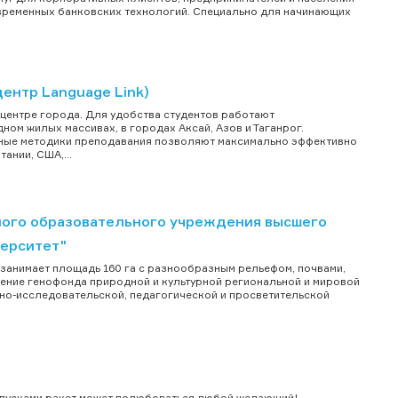
временных банковских технологий. Специально для начинающих
.
ентр Language Link)
центре города. Для удобства студентов работают
ном жилых массивах, в городах Аксай, Азов и Таганрог.
нные методики преподавания позволяют максимально эффективно
ании, США,...
ного образовательного учреждения высшего
ерситет"
занимает площадь 160 га с разнообразным рельефом, почвами,
щение генофонда природной и культурной региональной и мировой
но-исследовательской, педагогической и просветительской
пусками ракет может полюбоваться любой желающий! ...