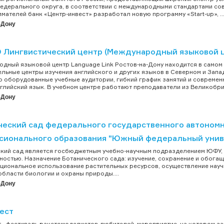
дерального округа, в соответствии с международными стандартами со
мателей банк «Центр-инвест» разработал новую программу «Start-up», ..
-Дону
 Лингвистический центр (Международный языковой ц
дный языковой центр Language Link Ростов-на-Дону находится в самом 
льные центры изучения английского и других языков в Северном и Запад
 оборудованные учебные аудитории, гибкий график занятий и совреме
нглийский язык. В учебном центре работают преподаватели из Великобрит
-Дону
ческий сад федерального государственного автоном
сионального образования "Южный федеральный унив
кий сад является госбюджетным учебно-научным подразделением ЮФУ, 
ностью. Назначение Ботанического сада: изучение, сохранение и обога
циональное использование растительных ресурсов, осуществление науч
области биологии и охраны природы....
-Дону
ест
 - фестиваль ракетомоделистов-любителей, мероприятие, на котором за