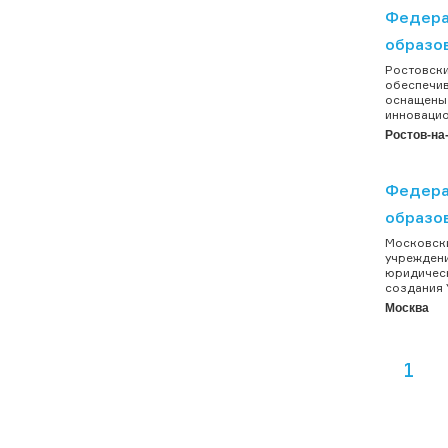
Федера
образо
Ростовски
обеспечив
оснащены 
инновацио
Ростов-на
Федера
образо
Московски
учреждени
юридическ
создания 
Москва
1