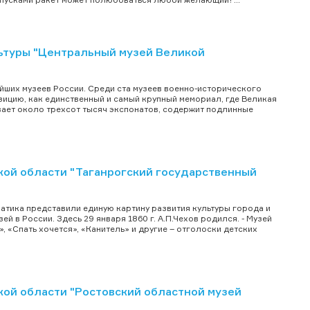
туры "Центральный музей Великой
йших музеев России. Среди ста музеев военно-исторического
цию, как единственный и самый крупный мемориал, где Великая
вает около трехсот тысяч экспонатов, содержит подлинные
ой области "Таганрогский государственный
"
матика представили единую картину развития культуры города и
й в России. Здесь 29 января 1860 г. А.П.Чехов родился. - Музей
», «Спать хочется», «Канитель» и другие – отголоски детских
ой области "Ростовский областной музей