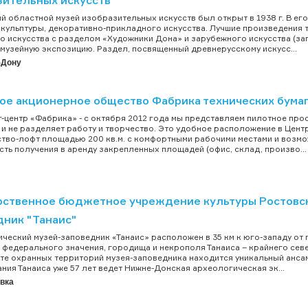
й областной музей изобразительных искусств был открыт в 1938 г. В ег
скульптуры, декоративно-прикладного искусства. Лучшие произведения тр
о искусства с разделом «Художники Дона» и зарубежного искусства (запа
музейную экспозицию. Раздел, посвященный древнерусскому искусс...
-Дону
ое акционерное общество Фабрика технических бумаг
-центр «Фабрика» - с октября 2012 года мы представляем пилотное прос
 и не разделяет работу и творчество. Это удобное расположение в Цен
тво-лофт площадью 200 кв.м. с комфортными рабочими местами и возмо
ть получения в аренду закрепленных площадей (офис, склад, произво...
рственное бюджетное учреждение культуры Ростовск
дник "Танаис"
ческий музей-заповедник «Танаис» расположен в 35 км к юго-западу от г.
 федерального значения, городища и некрополя Танаиса – крайнего северо-
черте охранных территорий музея-заповедника находится уникальный анс
ния Танаиса уже 57 лет ведет Нижне-Донская археологическая эк...
овка