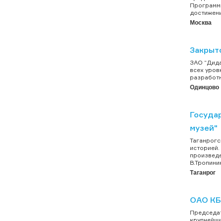
Программы
достижени
Москва
Закрыт
ЗАО “Дида
всех уров
разработк
Одинцово
Госуда
музей"
Таганрогс
историей.
произведе
В.Тропинин
Таганрог
ОАО КБ
Председат
крупнейши