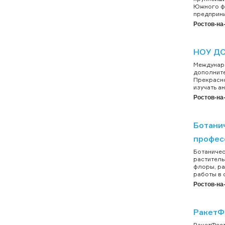
Южного фе
предприни
Ростов-на
НОУ ДО
Междунаро
дополните
Прекрасно
изучать а
Ростов-на
Ботани
профес
Ботаничес
раститель
флоры, ра
работы в 
Ростов-на
РакетФ
РакетФест