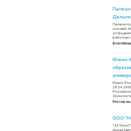
Палеон
Дальне
Палеонтол
составе А
сотрудник
работник 
Благовещ
Южно-Р
образо
универ
Южно-Росс
29.04.199
Российско
технологи
Ростов-на
ООО "Н
"24 Техно
представл