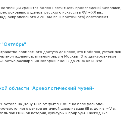
о коллекции хранится более шести тысяч произведений живописи,
ех основных отделов: русского искусства XVI – XX вв.,
дноевропейского XVII - XIX вв. и восточного) составляют
 "Октябрь"
транство совместного доступа для всех, кто мобилен, устремлен
тральном административном округе Москвы. Это двухуровневое
жностью расширения коворкинг зоны до 2000 кв.м. Это
ой области "Археологический музей-
Ростова-на-Дону. Был открыт в 1961 г. на базе раскопок
восточного центра античной цивилизации (III в. до н.э. – V в.
амбль памятников истории, культуры и природы. Ежегодные