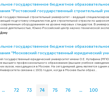
льное государственное бюджетное образовательно
вания "Ростовский государственный строительный ун
й государственный строительный университет – ведущий специализиров
ающий подготовку специалистов для строительной отрасли по широкому
современным оборудованием на уровне мировых стандартов. В универси
нной деятельностью, Южно-Российский центр научно-технической экспер
-Дону
льное государственное бюджетное образовательно
вания "Московский государственный юридический уни
й государственный юридический университет имени О.Е. Кутафина (МГ
е высшего профессионального образования (высшее учебное заведение)
их вузов, находящихся в Москве. На сегодняшний день является одним
Университета связана с 1931 годом, когда в Москве были образ...
...
72
73
74
75
76
...
100