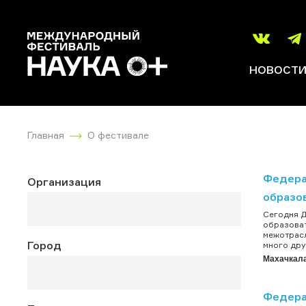
НОВОСТ
Главная
О фестивале
Федера
Организация
образо
Сегодня Д
образоват
межотрасл
Город
много дру
Махачкал
Федера