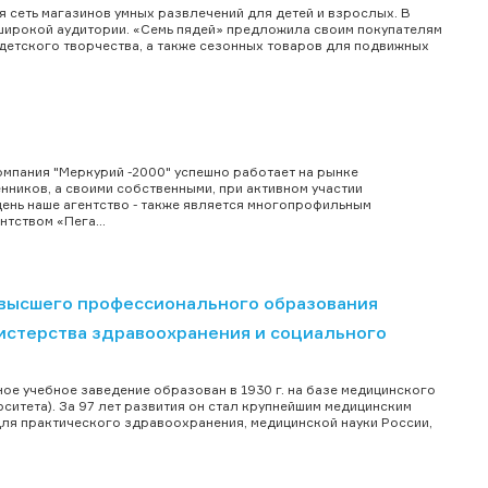
 сеть магазинов умных развлечений для детей и взрослых. В
широкой аудитории. «Семь пядей» предложила своим покупателям
детского творчества, а также сезонных товаров для подвижных
омпания "Меркурий -2000" успешно работает на рынке
енников, а своими собственными, при активном участии
день наше агентство - также является многопрофильным
тством «Пега...
высшего профессионального образования
истерства здравоохранения и социального
ое учебное заведение образован в 1930 г. на базе медицинского
итета). За 97 лет развития он стал крупнейшим медицинским
ля практического здравоохранения, медицинской науки России,