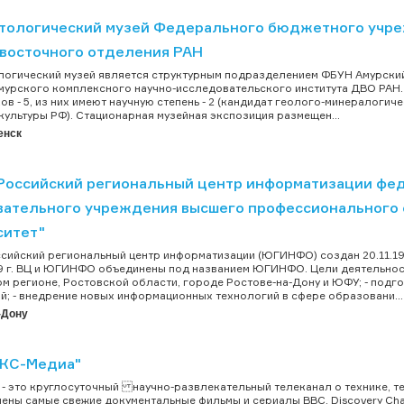
тологический музей Федерального бюджетного учре
восточного отделения РАН
огический музей является структурным подразделением ФБУН Амурский 
мурского комплексного научно-исследовательского института ДВО РАН. 
ов - 5, из них имеют научную степень - 2 (кандидат геолого-минералогиче
культуры РФ). Стационарная музейная экспозиция размещен...
енск
оссийский региональный центр информатизации фед
вательного учреждения высшего профессионального
ситет"
ийский региональный центр информатизации (ЮГИНФО) создан 20.11.1996 
9 г. ВЦ и ЮГИНФО объединены под названием ЮГИНФО. Цели деятельност
м регионе, Ростовской области, городе Ростове-на-Дону и ЮФУ; - под
й; - внедрение новых информационных технологий в сфере образовани...
-Дону
КС-Медиа"
" - это круглосуточный научно-развлекательный телеканал о технике, т
ены самые свежие документальные фильмы и сериалы BBC, Discovery Chann