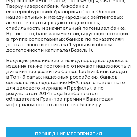
Мурманск», «Рост банк», банк «Кедр», СКА-Банк,
Тверьуниверсалбанк, Аккобанк и
екатеринбургский Уралприватбанк. Оценки
национальных и международных рейтинговых
агентств подтверждают надежность,
стабильность и значительный потенциал банка.
Кроме того, банк занимает лидирующие позиции
в группе сопоставимых банков по показателям
достаточности капитала 1 уровня и общей
достаточности капитала (Базель I).
Ведущие российские и международные деловые
издания также постоянно отмечают надежность и
динамичное развитие банка. Так Бинбинк входит
в Топ- 3 самых надежных российских банков
согласно исследованию НРА, подготовленного
для делового журнала «Профиль», а по
результатам 2014 года Бинбанк стал
обладателем Гран-при премии «Банк года»
информационного агентства Банки.ру.
ПРОШЕДШИЕ МЕРОПРИЯТИЯ