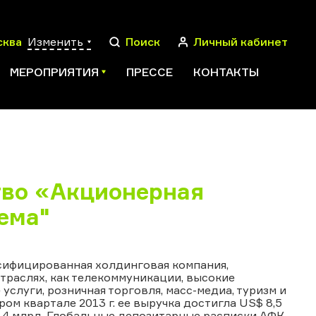
сква
Изменить
Поиск
Личный кабинет
МЕРОПРИЯТИЯ
ПРЕССЕ
КОНТАКТЫ
ПОИСК
тво «Акционерная
ема"
рсифицированная холдинговая компания,
траслях, как телекоммуникации, высокие
услуги, розничная торговля, масс-медиа, туризм и
ом квартале 2013 г. ее выручка достигла US$ 8,5
4,4 млрд. Глобальные депозитарные расписки АФК