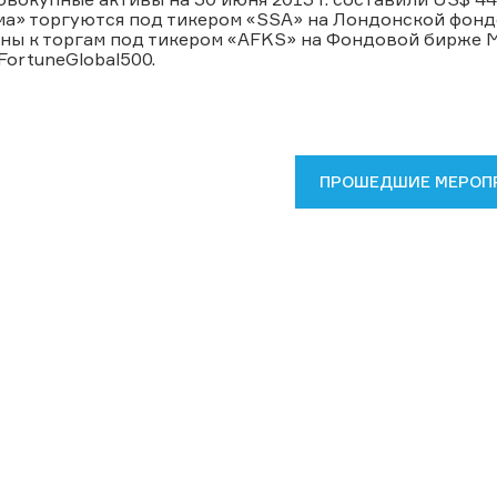
ма» торгуются под тикером «SSA» на Лондонской фон
ны к торгам под тикером «AFKS» на Фондовой бирже М
FortuneGlobal500.
ПРОШЕДШИЕ МЕРОП