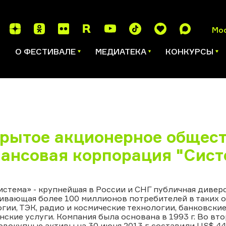
Мо
И
О ФЕСТИВАЛЕ
МЕДИАТЕКА
КОНКУРСЫ
рытое акционерное общес
ансовая корпорация "Сист
стема» - крупнейшая в России и СНГ публичная диве
вающая более 100 миллионов потребителей в таких о
гии, ТЭК, радио и космические технологии, банковские 
ские услуги. Компания была основана в 1993 г. Во втор
овокупные активы на 30 июня 2013 г. составили US$ 4