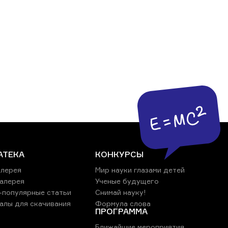
АТЕКА
КОНКУРСЫ
лерея
Мир науки глазами детей
алерея
Ученые будущего
-популярные статьи
Снимай науку!
алы для скачивания
Формула слова
ПРОГРАММА
Ближайшие мероприятия