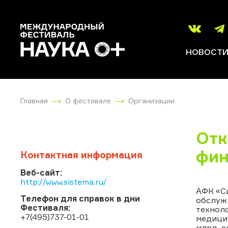
НОВОСТ
Главная
О фестивале
Организации
Отк
фин
Контактная информация
Веб-сайт:
http://www.sistema.ru/
АФК «Си
Телефон для справок в дни
обслужи
Фестиваля:
техноло
+7(495)737-01-01
медицин
млрд, с