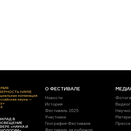
ЕМИЯ
О ФЕСТИВАЛЕ
МЕДИ
 ВЕРНОСТЬ НАУКЕ
циальная номинация
Новости
Фотога
ссийская наука —
ру»
История
Видеог
24
Фестиваль 2025
Научно
Участники
Матери
ВКЛАД В
ОСВЕЩЕНИЕ
География Фестиваля
Прессе
ФЕРЕ «НАУКА И
Фестиваль за рубежом
ХНОЛОГИИ»