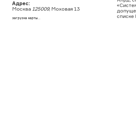
Адрес:
«Систе
Москва
125009
, Моховая 13
допуще
списке 
загрузка карты...