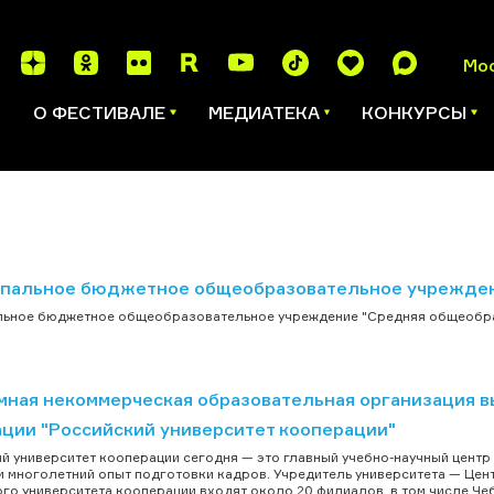
Мо
И
О ФЕСТИВАЛЕ
МЕДИАТЕКА
КОНКУРСЫ
пальное бюджетное общеобразовательное учрежден
ьное бюджетное общеобразовательное учреждение "Средняя общеобраз
мная некоммерческая образовательная организация 
ции "Российский университет кооперации"
й университет кооперации сегодня — это главный учебно-научный центр
и многолетний опыт подготовки кадров. Учредитель университета — Це
го университета кооперации входят около 20 филиалов, в том числе Че