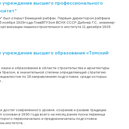
е учреждение высшего профессионального
рситет"
рн" был открыт Бежицкий рабфак. Первым директором рабфака
 23 ноября 1929года ГлавВТУЗом ВСНХ СССР Дибнер Г.С., инженер-
организации машиностроительного института 11 декабря 1929
 учреждение высшего образования «Томский
 науки и образования в области строительства и архитектуры
за Уралом, в значительной степени определяющий стратегию
пециалистов по 16 направлениям подготовки, среди которых
..
 достиг современного уровня, сохранив и развив традиции
 основан в 1930 года всего на месяц ранее пуска первенца
оторого первоначально и предназначалась подготовка
ь института...