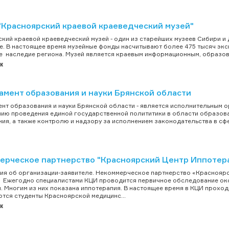
"Красноярский краевой краеведческий музей"
кий краевой краеведческий музей - один из старейших музеев Сибири и
е. В настоящее время музейные фонды насчитывают более 475 тысяч эк
е наследие региона. Музей является краевым информационным, образова
к
амент образования и науки Брянской области
нт образования и науки Брянской области - является исполнительным 
ию проведения единой государственной полититики в области образова
ия, а также контролю и надзору за исполнением законодательства в сфер
ерческое партнерство "Красноярский Центр Иппотер
я об организации-заявителе. Некоммерческое партнерство «Красноярск
. Ежегодно специалистами КЦИ проводится первичное обследование окол
. Многим из них показана иппотерапия. В настоящее время в КЦИ проход
тся студенты Красноярской медицинс...
к