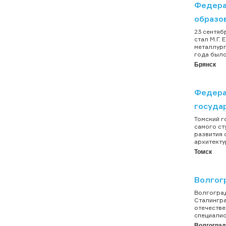
Федера
образо
23 сентяб
стал М.Г.
металлург
года было
Брянск
Федера
госуда
Томский г
самого ст
развития 
архитекту
Томск
Волгог
Волгоград
Сталингра
отечестве
специалис
Волгоград