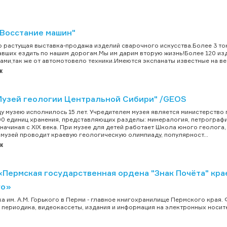
"Восстание машин"
 растущая выставка-продажа изделий сварочного искусства.Более 3 то
авших ездить по нашим дорогам.Мы им дарим вторую жизнь!Более 120 и
рами,так же от автомотовело техники.Имеются экспанаты известные на весь
к
Музей геологии Центральной Сибири" /GEOS
ду музею исполнилось 15 лет. Учредителем музея является министерство
0 единиц хранения, представляющих разделы: минералогия, петрография
 начиная с XIX века. При музее для детей работает Школа юного геолога
музей проводит краевую геологическую олимпиаду, популярност...
к
Пермская государственная ордена "Знак Почёта" крае
го»
а им. А.М. Горького в Перми - главное книгохранилище Пермского края.
, периодика, видеокассеты, издания и информация на электронных носител