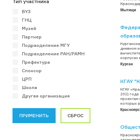
Тип участника
Краснодар
Мытищи
ВУЗ
ГНЦ
Федера
Музей
образо
Партнер
Кургански
Подразделение МГУ
дневном и
вычислите
Подразделение РАН/РАМН
корпусах 
Префектура
Курган
Спонсор
ЦРП
КГАУ "
Школа
КГАУ «Кра
2011 года
Другая организация
проектам 
которых р
Красноярс
Общест
Красноярс
этому вре