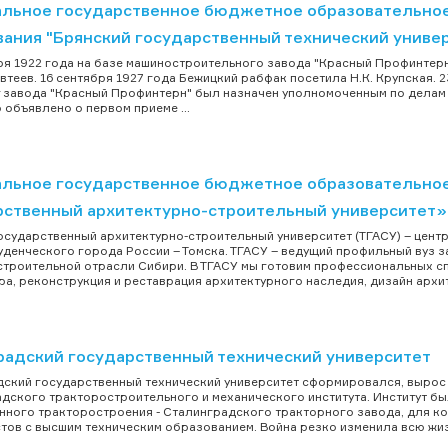
льное государственное бюджетное образовательно
вания "Брянский государственный технический униве
ря 1922 года на базе машиностроительного завода "Красный Профинте
 Евтеев. 16 сентября 1927 года Бежицкий рабфак посетила Н.К. Крупская.
 завода "Красный Профинтерн" был назначен уполномоченным по делам 
 объявлено о первом приеме ...
льное государственное бюджетное образовательное
рственный архитектурно-строительный университет»
осударственный архитектурно-строительный университет (ТГАСУ) – центр
уденческого города России – Томска. ТГАСУ – ведущий профильный вуз 
строительной отрасли Сибири. В ТГАСУ мы готовим профессиональных с
ра, реконструкция и реставрация архитектурного наследия, дизайн архит.
радский государственный технический университет
ский государственный технический университет сформировался, вырос и
дского тракторостроительного и механического института. Институт был
нного тракторостроения - Сталинградского тракторного завода, для к
тов с высшим техническим образованием. Война резко изменила всю жизн