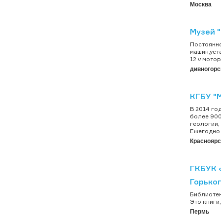
Москва
Музей 
Постоянно
машин,уст
12 v мото
дивногорс
КГБУ "
В 2014 го
более 900
геологии,
Ежегодно 
Красноярс
ГКБУК «
Горько
Библиотек
Это книги
Пермь