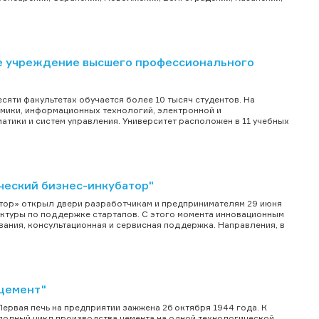
е учреждение высшего профессионального
есяти факультетах обучается более 10 тысяч студентов. На
омики, информационных технологий, электронной и
атики и систем управления. Университет расположен в 11 учебных
ческий бизнес-инкубатор"
тор» открыл двери разработчикам и предпринимателям 29 июня
уктуры по поддержке стартапов. С этого момента инновационным
ания, консультационная и сервисная поддержка. Направления, в
цемент"
ервая печь на предприятии зажжена 26 октября 1944 года. К
полный цикл производства цемента на одной технологической