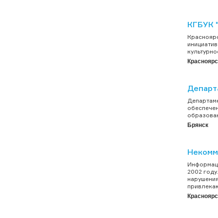
КГБУК 
Красноярс
инициатив
культурно
Красноярс
Департ
Департаме
обеспечен
образован
Брянск
Некомм
Информаци
2002 году
нарушения
привлекаю
Красноярс