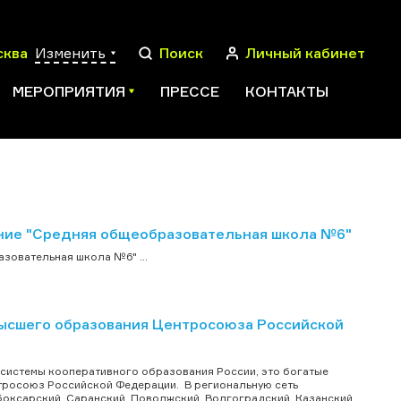
сква
Изменить
Поиск
Личный кабинет
МЕРОПРИЯТИЯ
ПРЕССЕ
КОНТАКТЫ
ПОИСК
ие "Средняя общеобразовательная школа №6"
овательная школа №6" ...
высшего образования Центросоюза Российской
 системы кооперативного образования России, это богатые
нтросоюз Российской Федерации. В региональную сеть
боксарский, Саранский, Поволжский, Волгоградский, Казанский,