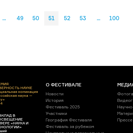
...
49
50
51
52
53
...
100
ЕМИЯ
О ФЕСТИВАЛЕ
МЕДИ
 ВЕРНОСТЬ НАУКЕ
циальная номинация
Новости
Фотога
ссийская наука —
ру»
История
Видеог
24
Фестиваль 2025
Научно
Участники
Матери
ВКЛАД В
ОСВЕЩЕНИЕ
География Фестиваля
Прессе
ФЕРЕ «НАУКА И
Фестиваль за рубежом
ХНОЛОГИИ»
ший
Центральные региональные