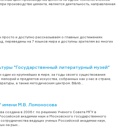
при производстве цемента, является деятельность, направленная
ы просто и доступно рассказываем о главных достижениях
д, переведены на 7 языков мира и доступны зрителям во многих
туры "Государственный литературный музей"
 один из крупнейших в мире, за годы своего существования
меморий и предметов искусства, собранных как у нас в стране,
ратуры, а также методическим центром. В&nb...
 имени М.В. Ломоносова
а создана в 2006 г. по решению Ученого Совета МГУ в
 Российской академии наук и Московского государственного
 сотрудничества ведущих ученых Российской академии наук,
х на рын...