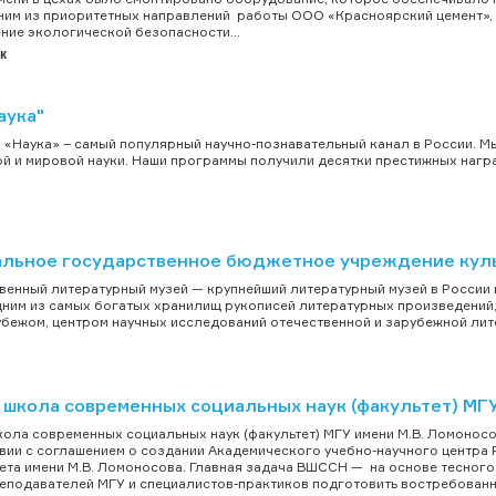
ним из приоритетных направлений работы ООО «Красноярский цемент», 
ние экологической безопасности...
к
аука"
 «Наука» – самый популярный научно-познавательный канал в России. М
й и мировой науки. Наши программы получили десятки престижных награ
.
льное государственное бюджетное учреждение куль
венный литературный музей — крупнейший литературный музей в России и
дним из самых богатых хранилищ рукописей литературных произведений, 
рубежом, центром научных исследований отечественной и зарубежной лите
 школа современных социальных наук (факультет) МГУ
ола современных социальных наук (факультет) МГУ имени М.В. Ломоносов
вии с соглашением о создании Академического учебно-научного центра
ета имени М.В. Ломоносова. Главная задача ВШССН — на основе тесного
еподавателей МГУ и специалистов-практиков подготовить востребованны