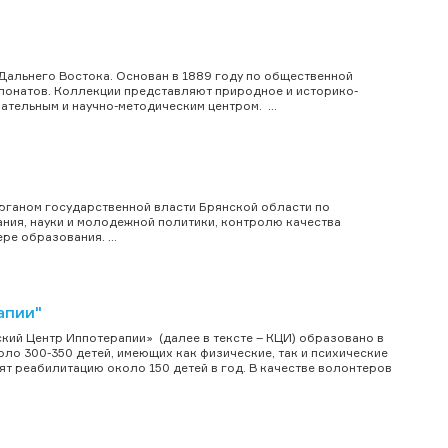
 Дальнего Востока. Основан в 1889 году по общественной
спонатов. Коллекции представляют природное и историко-
тельным и научно-методическим центром. ...
органом государственной власти Брянской области по
ния, науки и молодежной политики, контролю качества
е образования. ...
апии"
ий Центр Иппотерапии» (далее в тексте – КЦИ) образовано в
о 300-350 детей, имеющих как физические, так и психические
ят реабилитацию около 150 детей в год. В качестве волонтеров