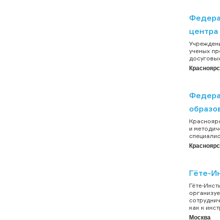
Федера
центра
Учреждени
ученых пр
досуговых 
Красноярс
Федера
образов
Красноярс
и методич
специалис
Красноярс
Гёте-Ин
Гёте-Инст
организуе
сотруднич
как к инс
Москва