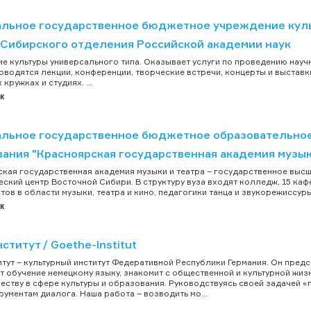
льное государственное бюджетное учреждение куль
 Сибирского отделения Российской академии наук
е культуры универсального типа. Оказывает услуги по проведению науч
оводятся лекции, конференции, творческие встречи, концерты и выставки
кружках и студиях. ...
к
льное государственное бюджетное образовательно
ания "Красноярская государственная академия музык
кая государственная академия музыки и театра – государственное высш
еский центр Восточной Сибири. В структуру вуза входят колледж, 15 каф
тов в области музыки, театра и кино, педагогики танца и звукорежиссуры.
к
ститут / Goethe-Institut
итут – культурный институт Федеративной Республики Германия. Он пред
т обучение немецкому языку, знакомит с общественной и культурной жиз
еству в сфере культуры и образования. Руководствуясь своей задачей «п
трументам диалога. Наша работа – возводить мо...