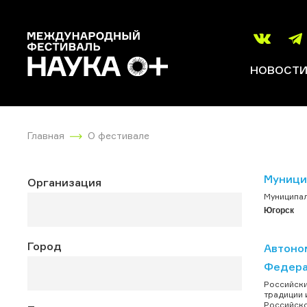
НОВОСТ
Главная
О фестивале
Муници
Организация
Муниципал
Югорск
Город
Автоно
Федера
Российски
традиции 
Российско