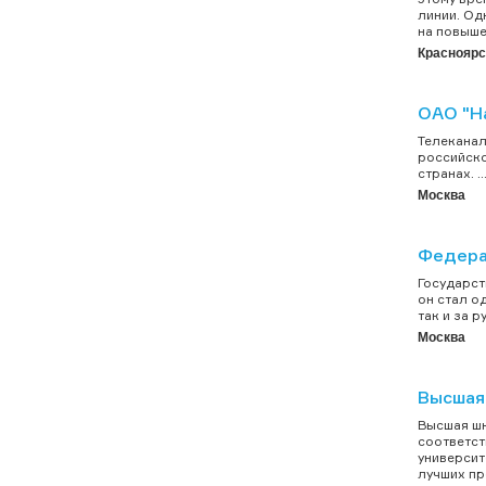
линии. Од
на повыше
Красноярс
ОАО "Н
Телеканал
российско
странах. ..
Москва
Федера
Государст
он стал о
так и за 
Москва
Высшая
Высшая шк
соответст
университ
лучших пр