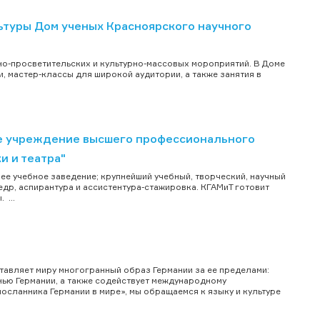
туры Дом ученых Красноярского научного
но-просветительских и культурно-массовых мороприятий. В Доме
, мастер-классы для широкой аудитории, а также занятия в
е учреждение высшего профессионального
и и театра"
ее учебное заведение; крупнейший учебный, творческий, научный
едр, аспирантура и ассистентура-стажировка. КГАМиТ готовит
 ...
ставляет миру многогранный образ Германии за ее пределами:
нью Германии, а также содействует международному
осланника Германии в мире», мы обращаемся к языку и культуре