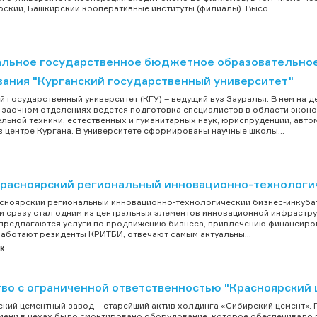
ский, Башкирский кооперативные институты (филиалы). Высо...
льное государственное бюджетное образовательно
вания "Курганский государственный университет"
й государственный университет (КГУ) – ведущий вуз Зауралья. В нем на д
 заочном отделениях ведется подготовка специалистов в области экон
льной техники, естественных и гуманитарных наук, юриспруденции, автом
в центре Кургана. В университете сформированы научные школы...
Красноярский региональный инновационно-технологи
сноярский региональный инновационно-технологический бизнес-инкуба
 и сразу стал одним из центральных элементов инновационной инфрастр
предлагаются услуги по продвижению бизнеса, привлечению финансиров
аботают резиденты КРИТБИ, отвечают самым актуальны...
к
во с ограниченной ответственностью "Красноярский 
кий цементный завод – старейший актив холдинга «Сибирский цемент». П
мени в цехах было смонтировано оборудование, которое обеспечивало 