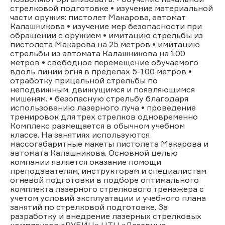
стрелковой подготовке • изучение материальной
части оружия: пистолет Макарова, автомат
Калашникова • изучение мер безопасности при
обращении с оружием • имитацию стрельбы из
пистолета Макарова на 25 метров • имитацию
стрельбы из автомата Калашникова на 100
метров • свободное перемещение обучаемого
вдоль линии огня в пределах 5-100 метров •
отработку прицельной стрельбы по
неподвижным, движущимся и появляющимся
мишеням. • безопасную стрельбу благодаря
использованию лазерного луча • проведение
тренировок для трех стрелков одновременно
Комплекс размещается в обычном учебном
классе. На занятиях используются
массогабаритные макеты пистолета Макарова и
автомата Калашникова. Основной целью
компании является оказание помощи
преподавателям, инструкторам и специалистам
огневой подготовки в подборе оптимального
комплекта лазерного стрелкового тренажера с
учетом условий эксплуатации и учебного плана
занятий по стрелковой подготовке. За
разработку и внедрение лазерных стрелковых
комплексов «РУБИН» НТЦ «Лазерные