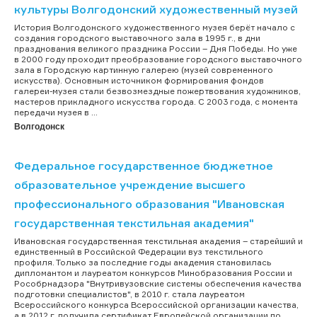
культуры Волгодонский художественный музей
История Волгодонского художественного музея берёт начало с
создания городского выставочного зала в 1995 г., в дни
празднования великого праздника России – Дня Победы. Но уже
в 2000 году проходит преобразование городского выставочного
зала в Городскую картинную галерею (музей современного
искусства). Основным источником формирования фондов
галереи-музея стали безвозмездные пожертвования художников,
мастеров прикладного искусства города. С 2003 года, с момента
передачи музея в ...
Волгодонск
Федеральное государственное бюджетное
образовательное учреждение высшего
профессионального образования "Ивановская
государственная текстильная академия"
Ивановская государственная текстильная академия – старейший и
единственный в Российской Федерации вуз текстильного
профиля. Только за последние годы академия становилась
дипломантом и лауреатом конкурсов Минобразования России и
Рособрнадзора "Внутривузовские системы обеспечения качества
подготовки специалистов", в 2010 г. стала лауреатом
Всероссийского конкурса Всероссийской организации качества,
а в 2012 г. получила сертификат Европейской организации по