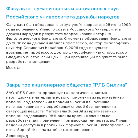
Факультет гуманитарных и социальных наук
Российского университета дружбы народов
Факультет был образован в структуре Университета 28 июня 1996
года по решению Ученого совета Российского Университета
дружбы народов в результате реорганизации историко-
филологического факультета. С момента образования факультета
до 2006 года деканом являлся профессор, доктор философских
наук Нур Серикович Кирабаев. С 2006 года факультет
возглавляет профессор, доктор философских наук, профессор
Владимир Анатольевич Цвык. При организации факультета была
разработана концепция...
Москва
Закрытое акционерное общество "РЛБ Силика"
ЗАО «РЛБ Силика» производит экологически чистые
изоляционные материалы нового поколения из кремнезёмных
волокон под торговыми марками SuperSil и SuperSilika,
изготавливаемых иглопробивным способ без применения
связующих веществ. Материалы SuperSil из кремнеземных
волокон содержащих 98% оксида кремния специально
разработаны для применения при высоких температурах. Линия
изделий доступна в различных формах: SuperSil – иглопробивные
маты, SuperSilika – маты, обшитые кремнеземн...
Зеленоград