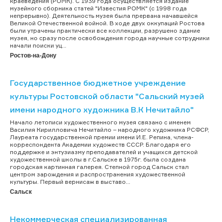
краеведения (РОМК). С 1939 года осуществляется издание
музейного сборника статей "Известия РОМК" (с 1998 года
непрерывно). Деятельность музея была прервана начавшейся
Великой Отечественной войной. В ходе двух оккупаций Ростова
были утрачены практически все коллекции, разрушено здание
музея, но сразу после освобождения города научные сотрудники
начали поиски уц...
Ростов-на-Дону
Государственное бюджетное учреждение
культуры Ростовской области "Сальский музей
имени народного художника В.К Нечитайло"
Начало летописи художественного музея связано с именем
Василия Кирилловича Нечитайло – народного художника РСФСР,
Лауреата государственной премии имени И.Е. Репина, члена-
корреспондента Академии художеств СССР. Благодаря его
поддержке и энтузиазму преподавателей и учащихся детской
художественной школы в г.Сальске в 1975г. была создана
городская картинная галерея. Степной город Сальск стал
центром зарождения и распространения художественной
культуры. Первый вернисаж в выставо...
Сальск
Некоммерческая специализированная