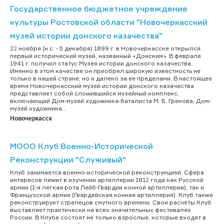
Государственное бюджетное учреждение
культуры Ростовской области "Новочеркасский
музей истории донского казачества"
22 ноября (н.с. - 5 декабря) 1899 г. в Новочеркасске открылся
первый исторический музей, названный «Донским». В феврале
1941 г. получил статус Музея истории донского казачества.
Именно в этом качестве он приобрел широкую известность не
только в нашей стране, но и далеко за ее пределами. В настоящее
время Новочеркасский музей истории донского казачества
представляет собой сложившийся музейный комплекс,
включающий Дом-музей художника-баталиста М. Б. Грекова, Дом-
музей художника...
Новочеркасск
МООО Клуб Военно-Исторической
Реконструкции "Служивый"
Клуб занимается военно-исторической реконструкцией. Сфера
интересов лежит в изучении артиллерии 1812 года как Русской
армии (1-я легкая рота Лейб-Гвардии конной артиллерии), так и
Французской армии (Гвардейская конная артиллерия). Клуб также
реконструирует стрелецов смутного времени. Свои расчёты Клуб
выставляет практически на всех значительных фестивалях
России. В Клубе состоят не только взрослые, которые входят в