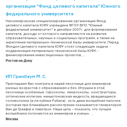
организация "Фонд целевого капитала" Южного
федерального университета
Некоммерческая специализированная организация Фонд
целевого капитала ЮФУ учреждена ФГОУ ВПО "Южный
федеральный университет" в декабре 2007г. для формирования
капитала, доходы от которого направляются на развитие
образовательных, научных и социальных программ, а также на
укрепление материально-технической базы университета. Перед
Фондом Целевого капитала ЮФУ стоят следующие задачи: -
модернизация материально-технической базы ЮФУ; -
финансирование инвестиционных проектов, ...
Ростов-на-Дону
ИП Гринбаум М. С.
Приглашаем Вас поиграть в нашей песочнице для инженеров
разных возрастов с образованием и без. Игрушки в этой
песочнице особенные: гироскопы, микроскопы, конструкторы,
оптические иллюзии, неньютоновская жидкость, вращающиеся
головоломки (а-ля кубики Рубика) , есть даже волшебная палочка
(которая при ближайшем рассмотрении оказывается генератором
Ван де Граафа) и левитрон. Наша цель – показать, что лучшие
волшебники получаются из инженеров и ученых. ...
Москва