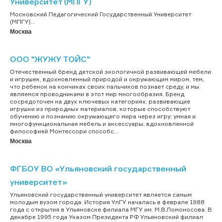
Университет (МПГУ)
Московский Педагогический Государственный Университет
(МПГУ)...
Москва
ООО "ЖУЖУ ТОЙС"
Отечественный бренд детской экологичной развивающей мебели
и игрушек, вдохновленный природой и окружающим миром, тем,
что ребенок на кончиках своих пальчиков познает среду, и мы
являемся проводниками в этот мир многообразия. Бренд
сосредоточен на двух ключевых категориях: развивающие
игрушки из природных материалов, которые способствуют
обучению и познанию окружающего мира через игру; умная и
многофункциональная мебель и аксессуары, вдохновленной
философией Монтессори способс...
Москва
ФГБОУ ВО «Ульяновский государственный
университет»
Ульяновский государственный университет является самым
молодым вузом города. История УлГУ началась в феврале 1988
года с открытия в Ульяновске филиала МГУ им. М.В.Ломоносова. В
декабре 1995 года Указом Президента РФ Ульяновский филиал