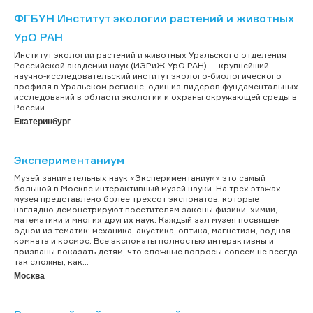
ФГБУН Институт экологии растений и животных
УрО РАН
Институт экологии растений и животных Уральского отделения
Российской академии наук (ИЭРиЖ УрО РАН) — крупнейший
научно-исследовательский институт эколого-биологического
профиля в Уральском регионе, один из лидеров фундаментальных
исследований в области экологии и охраны окружающей среды в
России....
Екатеринбург
Экспериментаниум
Музей занимательных наук «Экспериментаниум» это самый
большой в Москве интерактивный музей науки. На трех этажах
музея представлено более трехсот экспонатов, которые
наглядно демонстрируют посетителям законы физики, химии,
математики и многих других наук. Каждый зал музея посвящен
одной из тематик: механика, акустика, оптика, магнетизм, водная
комната и космос. Все экспонаты полностью интерактивны и
призваны показать детям, что сложные вопросы совсем не всегда
так сложны, как...
Москва