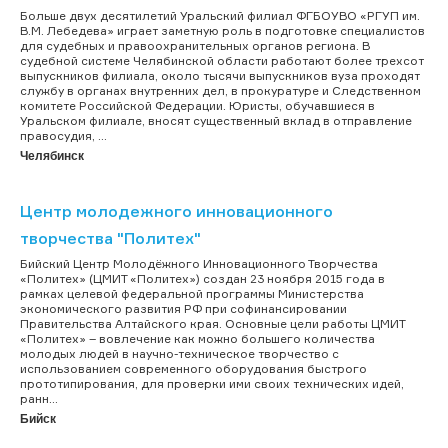
Больше двух десятилетий Уральский филиал ФГБОУВО «РГУП им.
В.М. Лебедева» играет заметную роль в подготовке специалистов
для судебных и правоохранительных органов региона. В
судебной системе Челябинской области работают более трехсот
выпускников филиала, около тысячи выпускников вуза проходят
службу в органах внутренних дел, в прокуратуре и Следственном
комитете Российской Федерации. Юристы, обучавшиеся в
Уральском филиале, вносят существенный вклад в отправление
правосудия, ...
Челябинск
Центр молодежного инновационного
творчества "Политех"
Бийский Центр Молодёжного Инновационного Творчества
«Политех» (ЦМИТ «Политех») создан 23 ноября 2015 года в
рамках целевой федеральной программы Министерства
экономического развития РФ при софинансировании
Правительства Алтайского края. Основные цели работы ЦМИТ
«Политех» – вовлечение как можно большего количества
молодых людей в научно-техническое творчество с
использованием современного оборудования быстрого
прототипирования, для проверки ими своих технических идей,
ранн...
Бийск