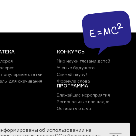
АТЕКА
КОНКУРСЫ
лерея
Мир науки глазами детей
алерея
Ученые будущего
-популярные статьи
Снимай науку!
алы для скачивания
Формула слова
ПРОГРАММА
Ближайшие мероприятия
Региональные площадки
Оставить отзыв
информированы об использовании на
ес; тип, язык, версия ОС и браузера; тип