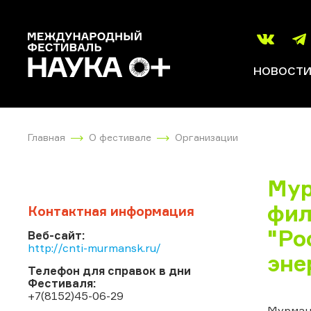
НОВОСТ
Главная
О фестивале
Организации
Мур
фил
Контактная информация
"Ро
Веб-сайт:
http://cnti-murmansk.ru/
эне
Телефон для справок в дни
Фестиваля:
+7(8152)45-06-29
Мурман