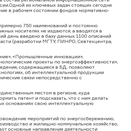
сии
.
Одной из ключевых задач стоящих сегодня
ие в рабочем состоянии фондов нормативно-
примерно 750 наименований и постоянно
жных носителях не издаются, а вводятся в
ий день введено в базу данных 1100 описаний
асти (разработки МГТУ, ПИНРО, Севтехцентра,
ние», «Промышленные инновации»,
нологические проекты по энергоэффективности»,
ведения, содержащиеся в БД, позволяют
нологиях, об интеллектуальной продукции
нические связи непосредственно с
единственным местом в регионе, куда
рмить патент и подсказать, что с ним делать
ных основаниях свою интеллектуальную
ровождение мероприятий по энергосбережению,
производство и жилищно-коммунальное хозяйство,
 вот основные направления деятельности