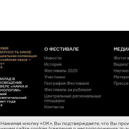
ЕМИЯ
О ФЕСТИВАЛЕ
МЕДИ
 ВЕРНОСТЬ НАУКЕ
циальная номинация
Новости
Фотога
ссийская наука —
ру»
История
Видеог
24
Фестиваль 2025
Научно
Участники
Матери
ВКЛАД В
ОСВЕЩЕНИЕ
География Фестиваля
Прессе
ФЕРЕ «НАУКА И
Фестиваль за рубежом
ХНОЛОГИИ»
ший
Центральные региональные
светительский
площадки
ект года
24
Контакты
Нажимая кнопку «OK», Вы подтверждаете, что Вы про
нашем сайте cookies (сведения о местоположении; ip-адр