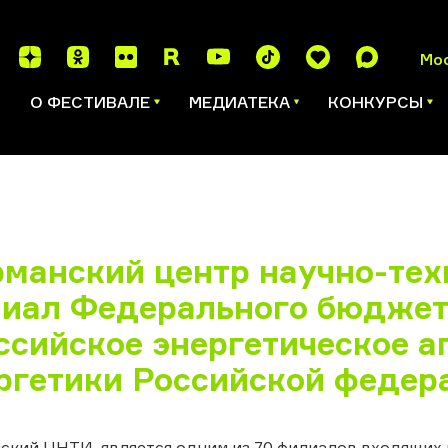
Мо
И
О ФЕСТИВАЛЕ
МЕДИАТЕКА
КОНКУРСЫ
манский центр научно-тех
иал Федерального бюджет
ссийское энергетическое а
ргетики Российской федер
ский ЦНТИ является одним из 70 филиалов входящих 