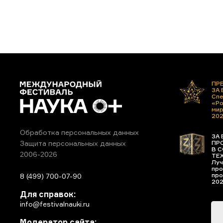
ПР
ЗА
Спе
«Ро
ми
20
Обработка персональных данных
ЗА 
ПР
Защита персональных данных
В С
2006-2026
ТЕ
Луч
про
про
8 (499) 700-07-90
20
Для справок:
info@festivalnauki.ru
Модератор сайта: