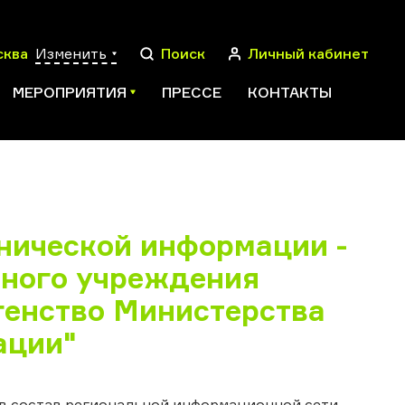
сква
Изменить
Поиск
Личный кабинет
МЕРОПРИЯТИЯ
ПРЕССЕ
КОНТАКТЫ
ПОИСК
нической информации -
ного учреждения
генство Министерства
ации"
в состав региональной информационной сети