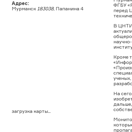
Адрес:
ФГБУ «
Мурманск
183038
, Папанина 4
перед 
технич
В
ЦНТИ 
актуали
общерос
научно
институ
Кроме 
«Инфор
«Произв
специа
ученых,
разрабо
На сего
изобрет
дальше,
собстве
загрузка карты...
Монито
которые
пропага