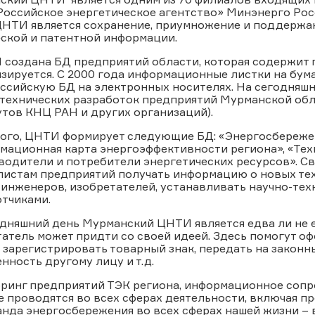
Российское энергетическое агентство
»
Минэнерго Рос
ЦНТИ является сохранение, приумножение и поддержан
еской и патентной информации.
создана БД предприятий области, которая содержит 
зируется. С 2000 года информационные листки на бума
сийскую БД на электронных носителях. На сегодняшн
-технических разработок предприятий Мурманской обл
тов КНЦ РАН и других организаций).
того, ЦНТИ формирует следующие БД: «Энергосбереже
мационная карта энергоэффективности региона», «Тех
одители и потребители энергетических ресурсов». С
листам предприятий получать информацию о новых тех
 инженеров, изобретателей, устанавливать научно-тех
тчиками.
дняшний день Мурманский ЦНТИ является едва ли не 
атель может придти со своей идеей. Здесь помогут офо
 зарегистрировать товарный знак, передать на закон
нность другому лицу и т.д.
ринг предприятий ТЭК региона, информационное соп
 проводятся во всех сферах деятельности, включая 
нда энергосбережения во всех сферах нашей жизни –