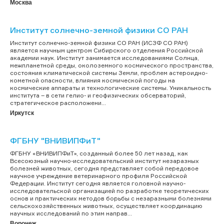
Москва
Институт солнечно-земной физики СО РАН
Институт солнечно-земной физики СО РАН (ИСЗФ СО РАН)
является научным центром Сибирского отделения Российской
академии наук. Институт занимается исследованиями Солнца,
межпланетной среды, околоземного космического пространства,
состояния климатической системы Земли, проблем астероидно-
кометной опасности, влияния космической погоды на
космические аппараты и технологические системы. Уникальность
института – в сети гелио- и геофизических обсерваторий,
стратегическое расположени...
Иркутск
ФГБНУ "ВНИВИПФиТ"
ФГБНУ «ВНИВИПФиТ», созданный более 50 лет назад, как
Всесоюзный научно-исследовательский институт незаразных
болезней животных, сегодня представляет собой передовое
научное учреждение ветеринарного профиля Российской
Федерации. Институт сегодня является головной научно-
исследовательской организацией по разработке теоретических
основ и практических методов борьбы с незаразными болезнями
сельскохозяйственных животных, осуществляет координацию
научных исследований по этим направ...
Воронеж