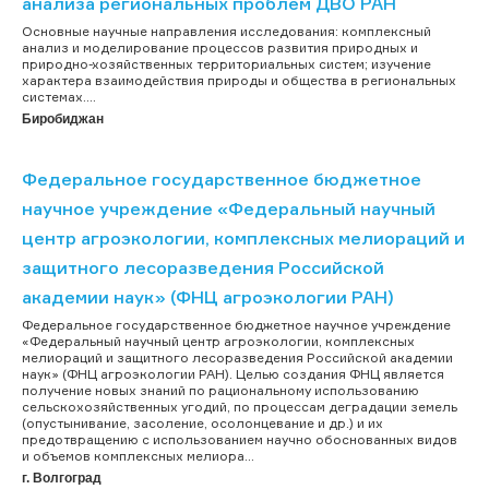
анализа региональных проблем ДВО РАН
Основные научные направления исследования: комплексный
анализ и моделирование процессов развития природных и
природно-хозяйственных территориальных систем; изучение
характера взаимодействия природы и общества в региональных
системах....
Биробиджан
Федеральное государственное бюджетное
научное учреждение «Федеральный научный
центр агроэкологии, комплексных мелиораций и
защитного лесоразведения Российской
академии наук» (ФНЦ агроэкологии РАН)
Федеральное государственное бюджетное научное учреждение
«Федеральный научный центр агроэкологии, комплексных
мелиораций и защитного лесоразведения Российской академии
наук» (ФНЦ агроэкологии РАН). Целью создания ФНЦ является
получение новых знаний по рациональному использованию
сельскохозяйственных угодий, по процессам деградации земель
(опустынивание, засоление, осолонцевание и др.) и их
предотвращению с использованием научно обоснованных видов
и объемов комплексных мелиора...
г. Волгоград