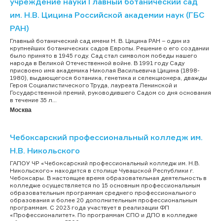
учреждение науки Главный ботанический сад
им. Н.В. Цицина Российской академии наук (ГБС
РАН)
Главный ботанический сад имени Н. В. Цицина РАН – один из
крупнейших ботанических садов Европы. Решение о его создании
было принято в 1945 году. Сад стал символом победы нашего
народа в Великой Отечественной войне. В 1991 году Саду
присвоено имя академика Николая Васильевича Цицина (1898-
1980), выдающегося ботаника, генетика и селекционера, дважды
Героя Социалистического Труда, лауреата Ленинской и
Государственной премий, руководившего Садом со дня основания
в течение 35 л...
Москва
Чебоксарский профессиональный колледж им.
Н.В. Никольского
ГАПОУ ЧР «Чебоксарский профессиональный колледж им. Н.В.
Никольского» находится в столице Чувашской Республики г.
Чебоксары. В настоящее время образовательная деятельность в
колледже осуществляется по 15 основным профессиональным
образовательным программам среднего профессионального
образования и более 20 дополнительным профессиональным
программам. С 2023 года участвует в реализации ФП
«Профессионалитет». По программам СПО и ДПО в колледже