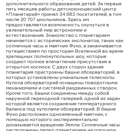
дополнительного образования детей. За первые
пять месяцев работы детскоюношеский центр
«Планетарий» принял 34 683 посетителей, в том
числе 20 707 школьников. Здесь им
предоставляется возможность окунуться в
увлекательный мир астрономии и
естествознания. Знакомство с планетарием
начинается с исторических экспонатов, таких как
солнечные часы и маятник Фуко, а заканчивается
путешествием по просторам Вселенной во время
зрелищных полнокупольных шоу, которые
создают полное впечатление присутствия в
открытом космосе. С двух сторон здания
планетария пристроены башни обсерваторий, в
которых установлены уникальные телескопы.
Купола обсерваторий оснащены поворотными
механизмами и системой раздвижных створок.
Кроме того, башни соединены между собой
наружной переходной галереей, одной из задач
которой является сохранение температурного
баланса под куполами обсерваторий. В башне
Фуко расположен одноименный маятник, с
помощью которого экспериментально
доказывается вращение Земли. Солнечные часы
расположены перед планетарием на площади