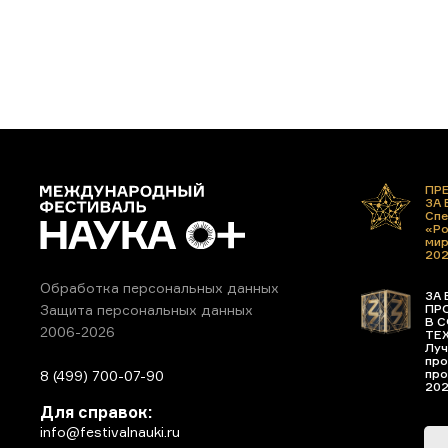
ПР
ЗА
Спе
«Ро
ми
20
Обработка персональных данных
ЗА 
ПР
Защита персональных данных
В С
2006-2026
ТЕ
Луч
про
про
8 (499) 700-07-90
20
Для справок:
info@festivalnauki.ru