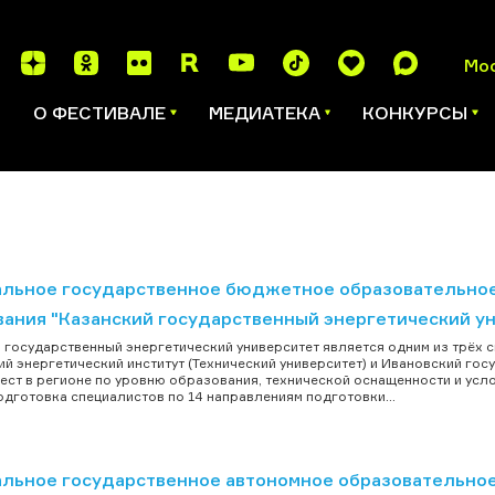
Мо
И
О ФЕСТИВАЛЕ
МЕДИАТЕКА
КОНКУРСЫ
льное государственное бюджетное образовательно
вания "Казанский государственный энергетический у
 государственный энергетический университет является одним из трёх с
й энергетический институт (Технический университет) и Ивановский гос
ест в регионе по уровню образования, технической оснащенности и усло
одготовка специалистов по 14 направлениям подготовки...
льное государственное автономное образовательное