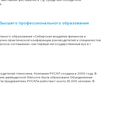
..
 Высшего профессионального образования
льного образования «Сибирская академия финансов и
аучно-практической конференции руководителей и специалистов
кое соглашение» как первый негосударственный вуз в г.
одителей глинозема. Компания РУСАЛ создана в 2000 году. В
вами швейцарской Glencore была образована Объединенная
 На предприятиях РУСАЛа работают около 61 000 человек В