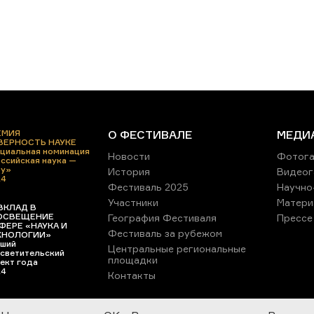
ЕМИЯ
О ФЕСТИВАЛЕ
МЕДИ
 ВЕРНОСТЬ НАУКЕ
циальная номинация
Новости
Фотога
ссийская наука —
ру»
История
Видеог
24
Фестиваль 2025
Научно
Участники
Матери
ВКЛАД В
ОСВЕЩЕНИЕ
География Фестиваля
Прессе
ФЕРЕ «НАУКА И
Фестиваль за рубежом
ХНОЛОГИИ»
ший
Центральные региональные
светительский
площадки
ект года
24
Контакты