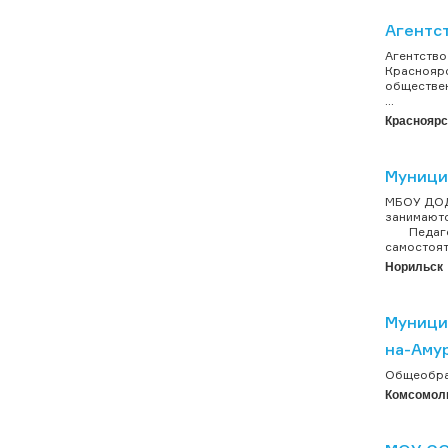
Агентс
Агентство
Красноярс
обществен
...
Красноярс
Муници
МБОУ ДОД 
занимаютс
Педагоги
самостоят
Норильск
Муници
на-Аму
Общеобраз
Комсомол