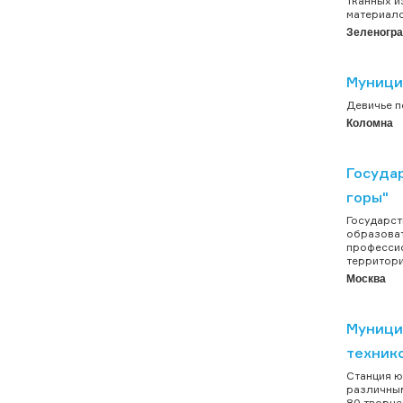
тканных и
материало
Зеленогр
Муници
Девичье по
Коломна
Госуда
горы"
Государст
образоват
профессио
территори
Москва
Муници
техник
Станция ю
различным
80 творче