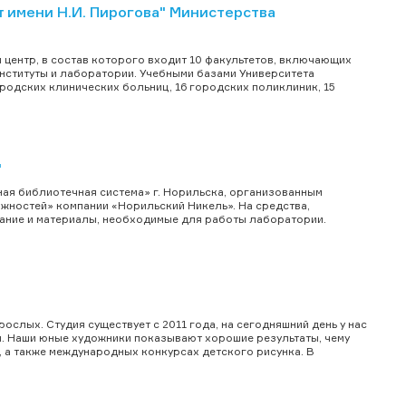
имени Н.И. Пирогова" Министерства
 центр, в состав которого входит 10 факультетов, включающих
институты и лаборатории. Учебными базами Университета
ородских клинических больниц, 16 городских поликлиник, 15
"
я библиотечная система» г. Норильска, организованным
жностей» компании «Норильский Никель». На средства,
ание и материалы, необходимые для работы лаборатории.
ослых. Студия существует с 2011 года, на сегодняшний день у нас
м. Наши юные художники показывают хорошие результаты, чему
, а также международных конкурсах детского рисунка. В