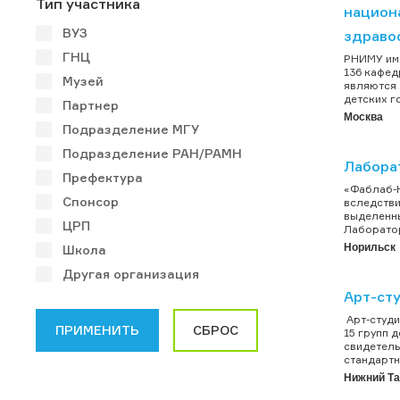
Тип участника
национ
ВУЗ
здраво
ГНЦ
РНИМУ им.
136 кафед
Музей
являются 
детских г
Партнер
Москва
Подразделение МГУ
Подразделение РАН/РАМН
Лабора
Префектура
«Фаблаб-Н
Спонсор
вследстви
выделенны
ЦРП
Лаборатор
Норильск
Школа
Другая организация
Арт-сту
Арт-студи
15 групп 
свидетель
стандартн
Нижний Та