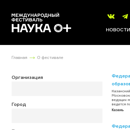
НОВОСТ
Главная
О фестивале
Федера
Организация
образо
Казанский
Московски
ведущих м
Город
ведется п
Казань
Федера