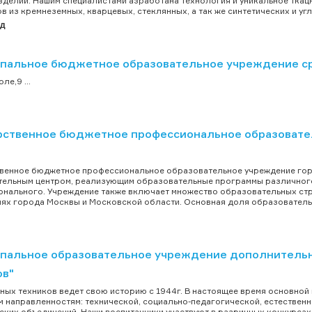
зделий. Нашим специалистами азработана технология и уникальное тка
в из кремнеземных, кварцевых, стеклянных, а так же синтетических и угл
ад
пальное бюджетное образовательное учреждение с
ле,9 ...
рственное бюджетное профессиональное образовате
венное бюджетное профессиональное образовательное учреждение гор
ельным центром, реализующим образовательные программы различного
нального. Учреждение также включает множество образовательных ст
ях города Москвы и Московской области. Основная доля образовательн
пальное образовательное учреждение дополнительн
ов"
ных техников ведет свою историю с 1944г. В настоящее время основной 
 направленностям: технической, социально-педагогической, естественн
ских объединений. Наши воспитанники участвуют в разричных конкурсах,