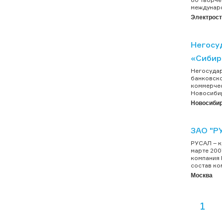
междунаро
Электрос
Негосу
«Сибир
Негосудар
банковско
коммерчес
Новосибир
Новосиби
ЗАО "Р
РУСАЛ – к
марте 200
компания 
состав ко
Москва
1