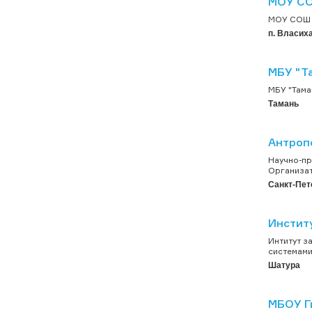
МОУ СОШ
МОУ СОШ и
п. Власих
МБУ "Т
МБУ "Таман
Тамань
Антроп
Научно-пр
Организат
Санкт-Пет
Инстит
Интитут з
системами
Шатура
МБОУ Ги