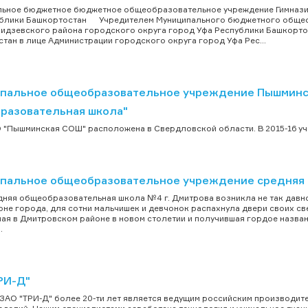
льное бюджетное бюджетное общеобразовательное учреждение Гимнази
ублики Башкортостан Учредителем Муниципального бюджетного обще
дзевского района городского округа город Уфа Республики Башкортос
тан в лице Администрации городского округа город Уфа Рес...
пальное общеобразовательное учреждение Пышминск
разовательная школа"
"Пышминская СОШ" расположена в Свердловской области. В 2015-16 учеб
пальное общеобразовательное учреждение средняя 
яя общеобразовательная школа №4 г. Дмитрова возникла не так давно
не города, для сотни мальчишек и девчонок распахнула двери своих св
ая в Дмитровском районе в новом столетии и получившая гордое назва
.
РИ-Д"
ЗАО "ТРИ-Д" более 20-ти лет является ведущим российским производи