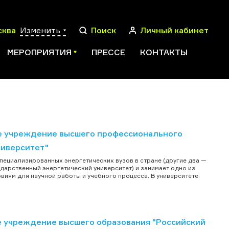
сква
Изменить
Поиск
Личный кабинет
МЕРОПРИЯТИЯ
ПРЕССЕ
КОНТАКТЫ
ПОИСК
е учреждение высшего профессионального
ниверситет"
пециализированных энергетических вузов в стране (другие два —
ударственный энергетический университет) и занимает одно из
виям для научной работы и учебного процесса. В университете
 учреждение высшего образования "Российский