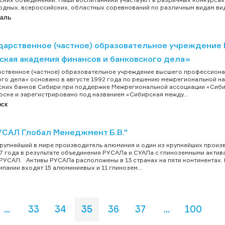
дных, всероссийских, областных соревнований по различным видам вид.
таль
дарственное (частное) образовательное учреждение
ская академия финансов и банковского дела»
ственное (частное) образовательное учреждение высшего профессиона
го дела» основано в августе 1992 года по решению межрегиональной н
ких банков Сибири при поддержке Межрегиональной ассоциации «Сибирс
ске и зарегистрировано под названием «Сибирская между...
рск
УСАЛ Глобал Менеджмент Б.В."
рупнейший в мире производитель алюминия и один из крупнейших произв
7 года в результате объединения РУСАЛа и СУАЛа с глиноземными акти
РУСАЛ. Активы РУСАЛа расположены в 13 странах на пяти континентах.
мпании входят 15 алюминиевых и 11 глинозем...
...
33
34
35
36
37
...
100