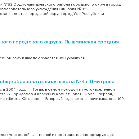
и №82 Орджоникидзевского района городского округа город
образовательного учреждения Гимназия №82
тан является городской округ город Уфа Республики
ого городского округа "Пышминская средняя
ном году в школе обучается 858 учащихся. ...
общеобразовательная школа №4 г.Дмитрова
, в 2004 году. Тогда, в самом молодом и густонаселенном
етлых коридоров и классных комнат новая школа – первая,
ние «Школа XXI века». В первый год в школе насчитывалось 160
телем многослойных тканей и пространственно-армирующих