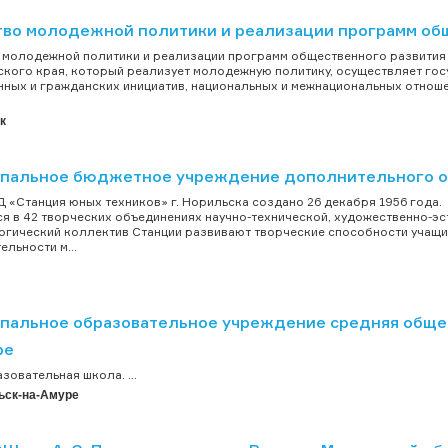
тво молодежной политики и реализации программ общ
 молодежной политики и реализации программ общественного развития 
кого края, который реализует молодежную политику, осуществляет го
ных и гражданских инициатив, национальных и межнациональных отнош
к
пальное бюджетное учреждение дополнительного об
«Станция юных техников» г. Норильска создано 26 декабря 1956 года. Н
я в 42 творческих объединениях научно-технической, художественно-э
ческий коллектив Станции развивают творческие способности учащих
ельности м...
пальное образовательное учреждение средняя общео
ре
овательная школа. ...
ьск-на-Амуре