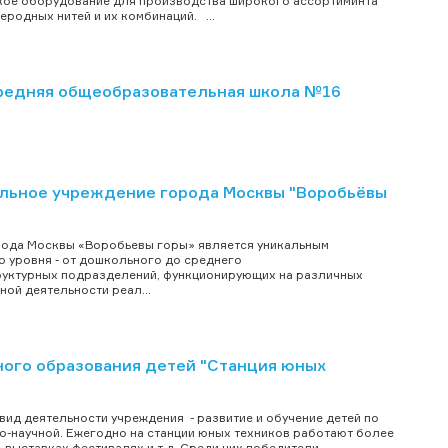
цкое оборудование для производства широкого ассортиминта
еродных нитей и их комбинаций. ...
редняя общеобразовательная школа №16
льное учреждение города Москвы "Воробьёвы
ода Москвы «Воробьевы горы» является уникальным
 уровня - от дошкольного до среднего
руктурных подразделений, функционирующих на различных
ой деятельности реал...
ого образования детей "Станция юных
вид деятельности учреждения - развитие и обучение детей по
о-научной. Ежегодно на станции юных техников работают более
 выставках фестивалях и т.д. Среди них победители