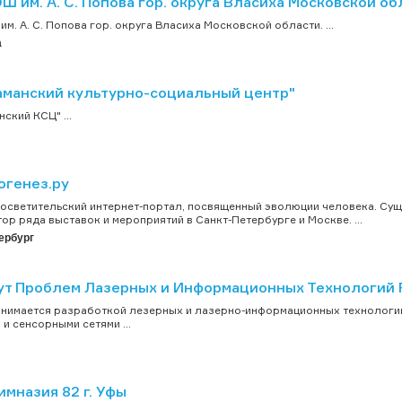
 им. А. С. Попова гор. округа Власиха Московской об
м. А. С. Попова гор. округа Власиха Московской области. ...
а
аманский культурно-социальный центр"
ский КСЦ" ...
огенез.ру
осветительский интернет-портал, посвященный эволюции человека. Сущес
ор ряда выставок и мероприятий в Санкт-Петербурге и Москве. ...
ербург
ут Проблем Лазерных и Информационных Технологий
анимается разработкой лезерных и лазерно-информационных технологий
 и сенсорными сетями ...
мназия 82 г. Уфы