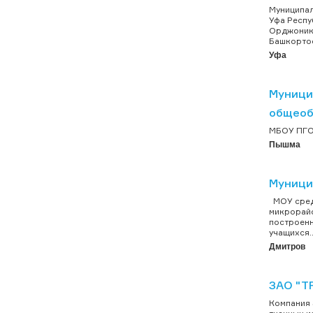
Муниципа
Уфа Респ
Орджоники
Башкортос
Уфа
Муници
общеоб
МБОУ ПГО 
Пышма
Муници
МОУ средн
микрорайо
построенн
учащихся..
Дмитров
ЗАО "Т
Компания 