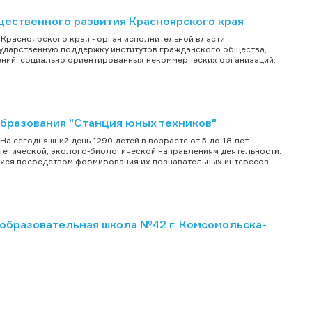
ественного развития Красноярского края
Красноярского края - орган исполнительной власти
сударственную поддержку институтов гражданского общества,
ений, социально ориентированных некоммерческих организаций.
разования "Станция юных техников"
а сегодняшний день 1290 детей в возрасте от 5 до 18 лет
стетической, эколого-биологической направлениям деятельности.
ся посредством формирования их познавательных интересов,
бразовательная школа №42 г. Комсомольска-