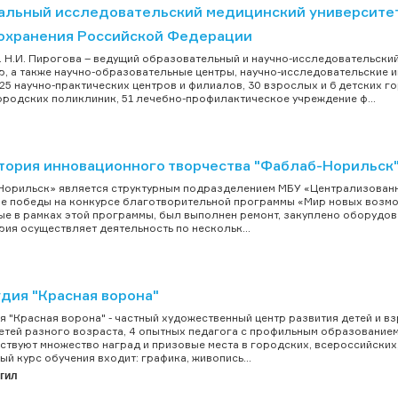
альный исследовательский медицинский университет 
охранения Российской Федерации
 Н.И. Пирогова – ведущий образовательный и научно-исследовательский
р, а также научно-образовательные центры, научно-исследовательские 
25 научно-практических центров и филиалов, 30 взрослых и 6 детских г
ородских поликлиник, 51 лечебно-профилактическое учреждение ф...
тория инновационного творчества "Фаблаб-Норильск
орильск» является структурным подразделением МБУ «Централизованна
е победы на конкурсе благотворительной программы «Мир новых возмо
е в рамках этой программы, был выполнен ремонт, закуплено оборудов
ия осуществляет деятельность по нескольк...
дия "Красная ворона"
я "Красная ворона" - частный художественный центр развития детей и взр
детей разного возраста, 4 опытных педагога с профильным образование
ствуют множество наград и призовые места в городских, всероссийских
ый курс обучения входит: графика, живопись...
гил