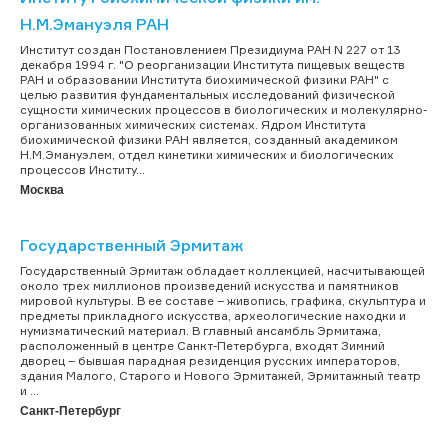
Н.М.Эмануэля РАН
Институт создан Постановлением Президиума РАН N 227 от 13
декабря 1994 г. "О реорганизации Института пищевых веществ
РАН и образовании Института биохимической физики РАН" с
целью развития фундаментальных исследований физической
сущности химических процессов в биологических и молекулярно-
организованных химических системах. Ядром Института
биохимической физики РАН является, созданный академиком
Н.М.Эмануэлем, отдел кинетики химических и биологических
процессов Институ...
Москва
Государственный Эрмитаж
Государственный Эрмитаж обладает коллекцией, насчитывающей
около трех миллионов произведений искусства и памятников
мировой культуры. В ее составе – живопись, графика, скульптура и
предметы прикладного искусства, археологические находки и
нумизматический материал. В главный ансамбль Эрмитажа,
расположенный в центре Санкт-Петербурга, входят Зимний
дворец – бывшая парадная резиденция русских императоров,
здания Малого, Старого и Нового Эрмитажей, Эрмитажный театр
и ...
Санкт-Петербург