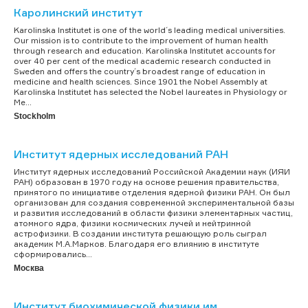
Каролинский институт
Karolinska Institutet is one of the world´s leading medical universities.
Our mission is to contribute to the improvement of human health
through research and education. Karolinska Institutet accounts for
over 40 per cent of the medical academic research conducted in
Sweden and offers the country´s broadest range of education in
medicine and health sciences. Since 1901 the Nobel Assembly at
Karolinska Institutet has selected the Nobel laureates in Physiology or
Me...
Stockholm
Институт ядерных исследований РАН
Институт ядерных исследований Российской Академии наук (ИЯИ
РАН) образован в 1970 году на основе решения правительства,
принятого по инициативе отделения ядерной физики РАН. Он был
организован для создания современной экспериментальной базы
и развития исследований в области физики элементарных частиц,
атомного ядра, физики космических лучей и нейтринной
астрофизики. В создании института решающую роль сыграл
академик М.А.Марков. Благодаря его влиянию в институте
сформировались...
Москва
Институт биохимической физики им.