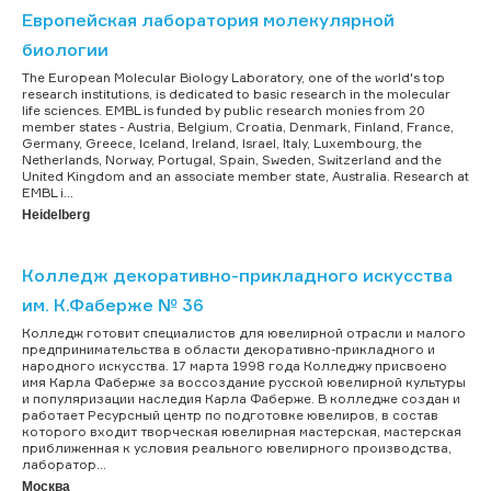
Европейская лаборатория молекулярной
биологии
The European Molecular Biology Laboratory, one of the world's top
research institutions, is dedicated to basic research in the molecular
life sciences. EMBL is funded by public research monies from 20
member states - Austria, Belgium, Croatia, Denmark, Finland, France,
Germany, Greece, Iceland, Ireland, Israel, Italy, Luxembourg, the
Netherlands, Norway, Portugal, Spain, Sweden, Switzerland and the
United Kingdom and an associate member state, Australia. Research at
EMBL i...
Heidelberg
Колледж декоративно-прикладного искусства
им. К.Фаберже № 36
Колледж готовит специалистов для ювелирной отрасли и малого
предпринимательства в области декоративно-прикладного и
народного искусства. 17 марта 1998 года Колледжу присвоено
имя Карла Фаберже за воссоздание русской ювелирной культуры
и популяризации наследия Карла Фаберже. В колледже создан и
работает Ресурсный центр по подготовке ювелиров, в состав
которого входит творческая ювелирная мастерская, мастерская
приближенная к условия реального ювелирного производства,
лаборатор...
Москва