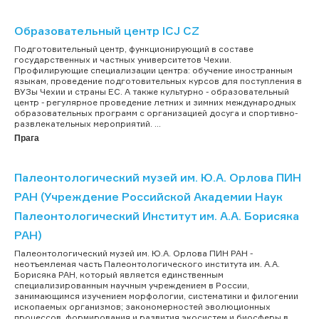
Образовательный центр ICJ CZ
Подготовительный центр, функционирующий в составе
государственных и частных университетов Чехии.
Профилирующие специализации центра: обучение иностранным
языкам, проведение подготовительных курсов для поступления в
ВУЗы Чехии и страны ЕС. А также культурно - образовательный
центр - регулярное проведение летних и зимних международных
образовательных программ с организацией досуга и спортивно-
развлекательных мероприятий. ...
Прага
Палеонтологический музей им. Ю.А. Орлова ПИН
РАН (Учреждение Российской Академии Наук
Палеонтологический Институт им. А.А. Борисяка
РАН)
Палеонтологический музей им. Ю.А. Орлова ПИН РАН -
неотъемлемая часть Палеонтологического института им. А.А.
Борисяка РАН, который является единственным
специализированным научным учреждением в России,
занимающимся изучением морфологии, систематики и филогении
ископаемых организмов; закономерностей эволюционных
процессов, формирования и развития экосистем и биосферы в