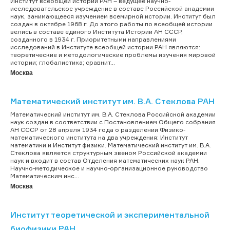
Институт всеобщей истории РАН – ведущее научно-
исследовательское учреждение в составе Российской академии
наук, занимающееся изучением всемирной истории. Институт был
создан в октябре 1968 г. До этого работы по всеобщей истории
велись в составе единого Института Истории АН СССР,
созданного в 1934 г. Приоритетными направлениями
исследований в Институте всеобщей истории РАН являются:
теоретические и методологические проблемы изучения мировой
истории; глобалистика; сравнит...
Москва
Математический институт им. В.А. Стеклова РАН
Математический институт им. В.А. Стеклова Российской академии
наук создан в соответствии с Постановлением Общего собрания
АН СССР от 28 апреля 1934 года о разделении Физико-
математического института на два учреждения: Институт
математики и Институт физики. Математический институт им. В.А.
Стеклова является структурным звеном Российской академии
наук и входит в состав Отделения математических наук РАН.
Научно-методическое и научно-организационное руководство
Математическим инс...
Москва
Институт теоретической и экспериментальной
биофизики РАН