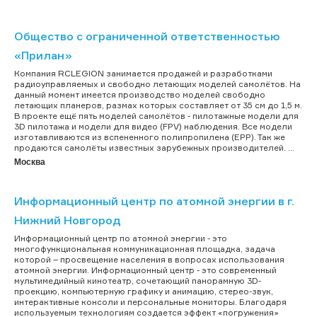
Общество с ограниченной ответственностью
«Прилан»
Компания RCLEGION занимается продажей и разработками
радиоуправляемых и свободно летающих моделей самолётов. На
данный момент имеется производство моделей свободно
летающих планеров, размах которых составляет от 35 см до 1,5 м.
В проекте ещё пять моделей самолётов - пилотажные модели для
3D пилотажа и модели для видео (FPV) наблюдения. Все модели
изготавливаются из вспененного полипропилена (EPP). Так же
продаются самолёты известных зарубежных производителей. ...
Москва
Информационный центр по атомной энергии в г.
Нижний Новгород
Информационный центр по атомной энергии - это
многофункциональная коммуникационная площадка, задача
которой – просвещение населения в вопросах использования
атомной энергии. Информационный центр - это современный
мультимедийный кинотеатр, сочетающий панорамную 3D-
проекцию, компьютерную графику и анимацию, стерео-звук,
интерактивные консоли и персональные мониторы. Благодаря
используемым технологиям создается эффект «погружения»