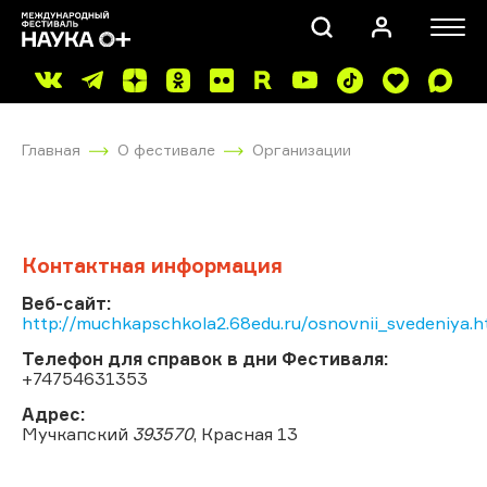
Главная
О фестивале
Организации
Контактная информация
ПОИСК
Веб-сайт:
http://muchkapschkola2.68edu.ru/osnovnii_svedeniya.
Телефон для справок в дни Фестиваля:
+74754631353
Адрес:
Мучкапский
393570
, Красная 13