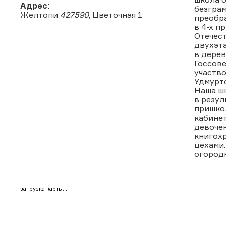
Адрес:
безграм
Желтопи
427590
, Цветочная 1
преобра
в 4-х п
Отечест
двухэта
в дере
Госсове
участв
Удмурт
Наша шк
в резул
пришкол
кабинет
девочек
книгохр
цехами.
огородн
загрузка карты...