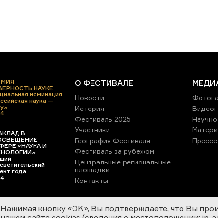
ЕМИЯ
О ФЕСТИВАЛЕ
МЕДИ
 ВЕРНОСТЬ НАУКЕ
циальная номинация
Новости
Фотога
ссийская наука —
ру»
История
Видеог
24
Фестиваль 2025
Научно
Участники
Матери
ВКЛАД В
ОСВЕЩЕНИЕ
География Фестиваля
Прессе
ФЕРЕ «НАУКА И
Фестиваль за рубежом
ХНОЛОГИИ»
ший
Центральные региональные
светительский
площадки
ект года
24
Контакты
Нажимая кнопку «OK», Вы подтверждаете, что Вы про
нашем сайте cookies (сведения о местоположении; ip-адр