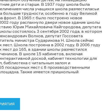
етние дети и старше. В 1937 году школа была
величением числа учащихся школа разместиласьи
ла большие трудности, особенно в году Великой
 фронт. В 1965 г. было построено новое
 2002 году распахнуло двери новое здание школы
йствию Юрия Михайловича Кайгородова, депутата
колы состоялось 3 сентября 2002 года, в котором
ександрович Волков, депутат Госсовета
титель министра Сударикова Н. Школа сейчас
 мест. Школа построена в 2002 году. В 2006 году
 мест до 165, в здании школы разместился
чеников. В школе 15 кабинетов, включая
интерактивной доской, кабинет технологии для
, библиотека с читальным залом и
 65 посадочных мест с 8 производственными
 площадка. Также имеется пришкольный
РИЯТИЯ