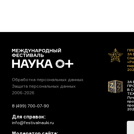
ПР
ЗА
Спе
«Ро
ми
20
Обработка персональных данных
ЗА 
ПР
Защита персональных данных
В С
2006-2026
ТЕ
Луч
про
про
8 (499) 700-07-90
20
Для справок:
info@festivalnauki.ru
Модератор сайта: