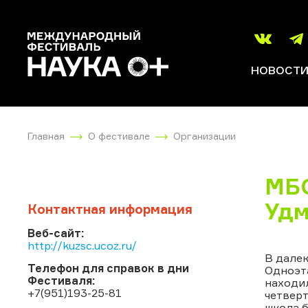
НОВОСТ
Главная
О фестивале
Организации
МБО
Удм
Контактная информация
Веб-сайт:
http://kuzsc.ucoz.ru/
В далек
Телефон для справок в дни
Одноэт
Фестиваля:
находил
+7(951)193-25-81
четверт
школа б