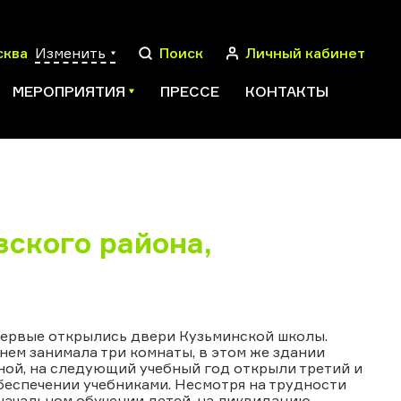
сква
Изменить
Поиск
Личный кабинет
МЕРОПРИЯТИЯ
ПРЕССЕ
КОНТАКТЫ
ПОИСК
ского района,
впервые открылись двери Кузьминской школы.
ем занимала три комнаты, в этом же здании
ной, на следующий учебный год открыли третий и
беспечении учебниками. Несмотря на трудности
начальном обучении детей, на ликвидацию