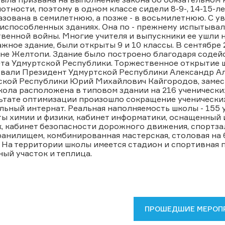
отности, поэтому в одном классе сидели 8-9-, 14-15-л
зована в семилетнюю, а позже - в восьмилетнюю. С у
риспособленных зданиях. Она по - прежнему испытыва
венной войны. Многие учителя и выпускники ее ушли на
жное здание, были открыты 9 и 10 классы. В сентябре
вне Желтопи. Здание было построено благодаря соде
та Удмуртской Республики. Торжественное открытие ш
овали Президент Удмуртской Республики Александр Ал
ской Республики Юрий Михайлович Кайгородов, замес
ола расположена в типовом здании на 216 ученических
ьтате оптимизации произошло сокращение ученических
ьный интернат. Реальная наполняемость школы - 155 у
ы химии и физики, кабинет информатики, оснащенный 
, кабинет безопасности дорожного движения, спортзал
анилищем, комбинированная мастерская, столовая на
 На территории школы имеется стадион и спортивная
ый участок и теплица.
ПРОШЕДШИЕ МЕРОП