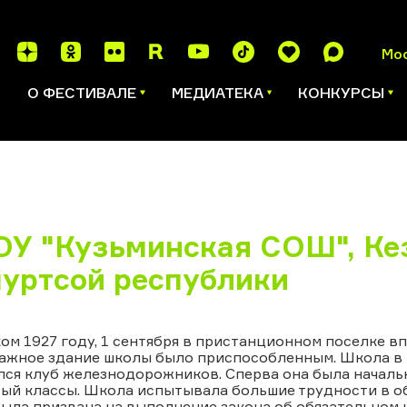
Мо
И
О ФЕСТИВАЛЕ
МЕДИАТЕКА
КОНКУРСЫ
У "Кузьминская СОШ", Кез
уртсой республики
ом 1927 году, 1 сентября в пристанционном поселке 
ажное здание школы было приспособленным. Школа в н
ся клуб железнодорожников. Сперва она была началь
ый классы. Школа испытывала большие трудности в о
ыла призвана на выполнение закона об обязательном 