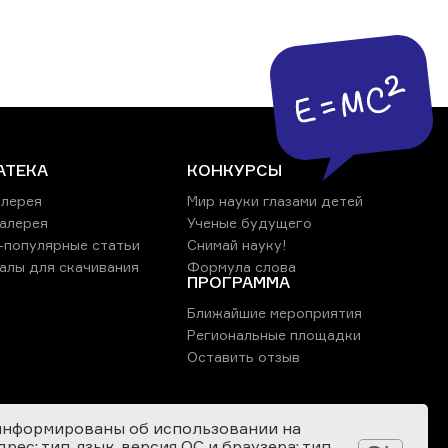
АТЕКА
КОНКУРСЫ
лерея
Мир науки глазами детей
алерея
Ученые будущего
-популярные статьи
Снимай науку!
алы для скачивания
Формула слова
ПРОГРАММА
Ближайшие мероприятия
Региональные площадки
Оставить отзыв
информированы об использовании на
ес; тип, язык, версия ОС и браузера; тип