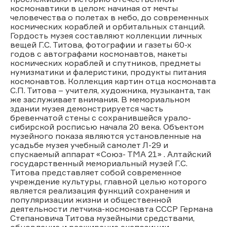
космонавтики в целом: начиная от мечты
человечества о полетах в небо, до современных
космических кораблей и орбитальных станций.
Гордость музея составляют коллекции личных
вещей Г.С. Титова, фотографии и газеты 60-х
годов с автографами космонавтов, макеты
космических кораблей и спутников, предметы
нумизматики и фалеристики, продукты питания
космонавтов. Коллекция картин отца космонавта
С.П. Титова – учителя, художника, музыканта, так
же заслуживает внимания. В мемориальном
здании музея демонстрируется часть
бревенчатой стены с сохранившейся урало-
сибирской росписью начала 20 века. Объектом
музейного показа являются установленные на
усадьбе музея учебный самолет Л-29 и
спускаемый аппарат «Союз- ТМА 21» . Алтайский
государственный мемориальный музей Г.С.
Титова представляет собой современное
учреждение культуры, главной целью которого
является реализация функций сохранения и
популяризации жизни и общественной
деятельности летчика-космонавта СССР Германа
Степановича Титова музейными средствами,
обновление и расширение экспозиции,