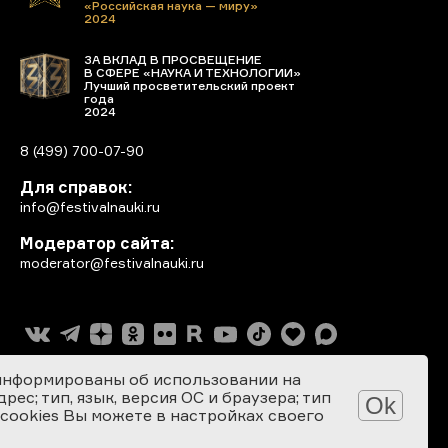
«Российская наука — миру»
2024
ЗА ВКЛАД В ПРОСВЕЩЕНИЕ
В СФЕРЕ «НАУКА И ТЕХНОЛОГИИ»
Лучший просветительский проект
года
2024
8 (499) 700-07-90
Для справок:
info@festivalnauki.ru
Модератор сайта:
moderator@festivalnauki.ru
информированы об использовании на
ес; тип, язык, версия ОС и браузера; тип
Ok
 cookies Вы можете в настройках своего
Разработка сайта: SEBEKON