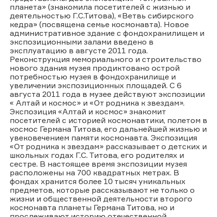
планета» (знакомила посетителей с жизнью и
деятельностью Г.С.Титова), «Ветвь сибирского
кедра» (посвящена семье космонавта). Новое
административное здание с фондохранилищем и
экспозиционными залами введено в
эксплуатацию в августе 2011 года.
Реконструкция мемориального и строительство
нового здания музея продиктовано острой
потребностью музея в фондохранилище и
увеличении экспозиционных площадей. С 6
августа 2011 года в музее действуют экспозиции
« Алтай и космос» и «От родника к звездам».
Экспозиция «Алтай и космос» знакомит
посетителей с историей космонавтики, полетом в
космос Германа Титова, его дальнейшей жизнью и
увековечением памяти космонавта. Экспозиция
«От родника к звездам» рассказывает о детских и
школьных годах Г.С. Титова, его родителях и
сестре. В настоящее время экспозиции музея
расположены на 700 квадратных метрах. В
фондах хранится более 10 тысяч уникальных
предметов, которые рассказывают не только о
жизни и общественной деятельности второго
космонавта планеты Германа Титова, но и
прослеживают историю отечественной