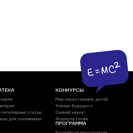
АТЕКА
КОНКУРСЫ
лерея
Мир науки глазами детей
алерея
Ученые будущего
-популярные статьи
Снимай науку!
алы для скачивания
Формула слова
ПРОГРАММА
Ближайшие мероприятия