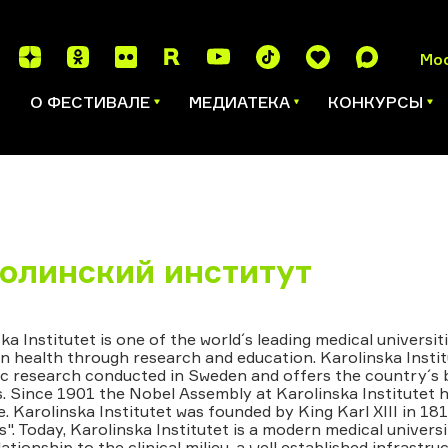
Мо
И
О ФЕСТИВАЛЕ
МЕДИАТЕКА
КОНКУРСЫ
олинский институт
ka Institutet is one of the world´s leading medical universi
 health through research and education. Karolinska Instit
c research conducted in Sweden and offers the country´s b
. Since 1901 the Nobel Assembly at Karolinska Institutet h
. Karolinska Institutet was founded by King Karl XIII in 18
". Today, Karolinska Institutet is a modern medical univers
lationship to the clinical milieu, a well established infrastru