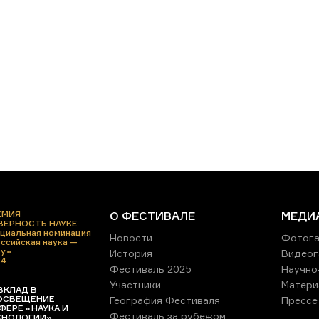
ЕМИЯ
О ФЕСТИВАЛЕ
МЕДИ
 ВЕРНОСТЬ НАУКЕ
циальная номинация
Новости
Фотога
ссийская наука —
ру»
История
Видеог
24
Фестиваль 2025
Научно
Участники
Матери
ВКЛАД В
ОСВЕЩЕНИЕ
География Фестиваля
Прессе
ФЕРЕ «НАУКА И
Фестиваль за рубежом
ХНОЛОГИИ»