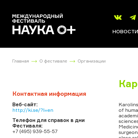
НОВОСТ
Главная
О фестивале
Организации
Кар
Контактная информация
Веб-сайт:
Karolins
http://ki.se/?l=en
of human
academi
Телефон для справок в дни
sciences
Фестиваля:
Medicine
+7 (495) 939-55-57
surgeons
close re