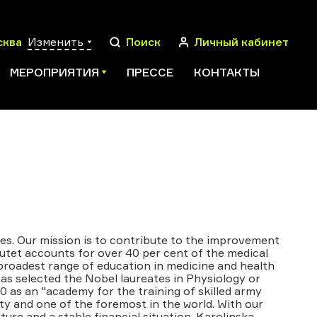
сква
Изменить
Поиск
Личный кабинет
МЕРОПРИЯТИЯ
ПРЕССЕ
КОНТАКТЫ
ПОИСК
ties. Our mission is to contribute to the improvement
utet accounts for over 40 per cent of the medical
roadest range of education in medicine and health
as selected the Nobel laureates in Physiology or
10 as an "academy for the training of skilled army
ity and one of the foremost in the world. With our
cture and a stable financial situation, Karolinska