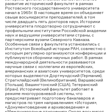
развитие исторический факультет в рамках
Ростовского государственного университета
начал в 1965г. В настоящее время он объединяет
свыше восьмидесяти преподавателей, в том
числе двадцать пять докторов наук. Историки
университета плодотворно сотрудничают с
профильными институтами Российской академии
наук и ведущими университетами страны, с
партнерскими вузами Северного Кавказа.
Особенные связи у факультета установились с
Институтом Всеобщей истории РАН, совместно с
которым регулярно организуются конференции и
публикуются сборники научных работ. В рамках
международной деятельности развиваются
научные связи с коллегами из европейских,
американских и азиатских университетов, среди
которых выделяются Дортмундский (Германия),
Стратклайдский (Великобритания), Варшавский
(Польша), Вашингтонский (США), Тегеранский
(Иран). Исторический факультет работает в
режиме многоуровневой системы, что
предусматривает подготовку бакалавров и
магистров по трем направлениям: «История»,
«Документоведение и архивоведение» и
«Международные отношения». Около восьмисот