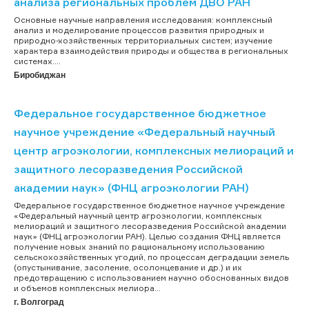
анализа региональных проблем ДВО РАН
Основные научные направления исследования: комплексный
анализ и моделирование процессов развития природных и
природно-хозяйственных территориальных систем; изучение
характера взаимодействия природы и общества в региональных
системах....
Биробиджан
Федеральное государственное бюджетное
научное учреждение «Федеральный научный
центр агроэкологии, комплексных мелиораций и
защитного лесоразведения Российской
академии наук» (ФНЦ агроэкологии РАН)
Федеральное государственное бюджетное научное учреждение
«Федеральный научный центр агроэкологии, комплексных
мелиораций и защитного лесоразведения Российской академии
наук» (ФНЦ агроэкологии РАН). Целью создания ФНЦ является
получение новых знаний по рациональному использованию
сельскохозяйственных угодий, по процессам деградации земель
(опустынивание, засоление, осолонцевание и др.) и их
предотвращению с использованием научно обоснованных видов
и объемов комплексных мелиора...
г. Волгоград