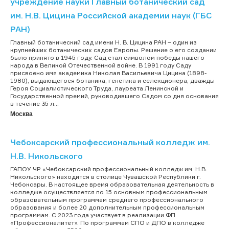
учреждение науки Главный ботанический сад
им. Н.В. Цицина Российской академии наук (ГБС
РАН)
Главный ботанический сад имени Н. В. Цицина РАН – один из
крупнейших ботанических садов Европы. Решение о его создании
было принято в 1945 году. Сад стал символом победы нашего
народа в Великой Отечественной войне. В 1991 году Саду
присвоено имя академика Николая Васильевича Цицина (1898-
1980), выдающегося ботаника, генетика и селекционера, дважды
Героя Социалистического Труда, лауреата Ленинской и
Государственной премий, руководившего Садом со дня основания
в течение 35 л...
Москва
Чебоксарский профессиональный колледж им.
Н.В. Никольского
ГАПОУ ЧР «Чебоксарский профессиональный колледж им. Н.В.
Никольского» находится в столице Чувашской Республики г.
Чебоксары. В настоящее время образовательная деятельность в
колледже осуществляется по 15 основным профессиональным
образовательным программам среднего профессионального
образования и более 20 дополнительным профессиональным
программам. С 2023 года участвует в реализации ФП
«Профессионалитет». По программам СПО и ДПО в колледже