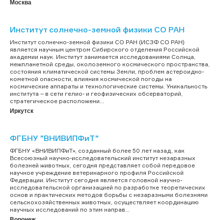
Москва
Институт солнечно-земной физики СО РАН
Институт солнечно-земной физики СО РАН (ИСЗФ СО РАН)
является научным центром Сибирского отделения Российской
академии наук. Институт занимается исследованиями Солнца,
межпланетной среды, околоземного космического пространства,
состояния климатической системы Земли, проблем астероидно-
кометной опасности, влияния космической погоды на
космические аппараты и технологические системы. Уникальность
института – в сети гелио- и геофизических обсерваторий,
стратегическое расположени...
Иркутск
ФГБНУ "ВНИВИПФиТ"
ФГБНУ «ВНИВИПФиТ», созданный более 50 лет назад, как
Всесоюзный научно-исследовательский институт незаразных
болезней животных, сегодня представляет собой передовое
научное учреждение ветеринарного профиля Российской
Федерации. Институт сегодня является головной научно-
исследовательской организацией по разработке теоретических
основ и практических методов борьбы с незаразными болезнями
сельскохозяйственных животных, осуществляет координацию
научных исследований по этим направ...
Воронеж