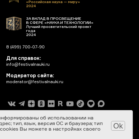
«Российская наука — миру»
2024
ЗА ВКЛАД В ПРОСВЕЩЕНИЕ
В СФЕРЕ «НАУКА И ТЕХНОЛОГИИ»
Лучший просветительский проект
года
2024
8 (499) 700-07-90
Для справок:
info@festivalnauki.ru
Модератор сайта:
moderator@festivalnauki.ru
информированы об использовании на
ес; тип, язык, версия ОС и браузера; тип
Ok
 cookies Вы можете в настройках своего
Разработка сайта: SEBEKON