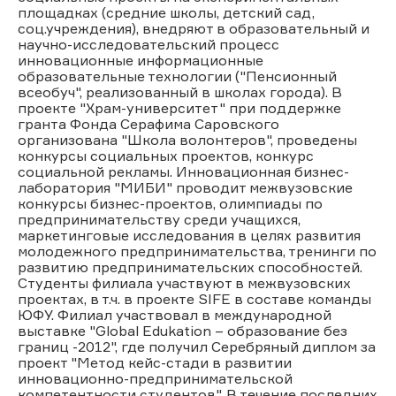
площадках (средние школы, детский сад,
соц.учреждения), внедряют в образовательный и
научно-исследовательский процесс
инновационные информационные
образовательные технологии ("Пенсионный
всеобуч", реализованный в школах города). В
проекте "Храм-университет" при поддержке
гранта Фонда Серафима Саровского
организована "Школа волонтеров", проведены
конкурсы социальных проектов, конкурс
социальной рекламы. Инновационная бизнес-
лаборатория "МИБИ" проводит межвузовские
конкурсы бизнес-проектов, олимпиады по
предпринимательству среди учащихся,
маркетинговые исследования в целях развития
молодежного предпринимательства, тренинги по
развитию предпринимательских способностей.
Студенты филиала участвуют в межвузовских
проектах, в т.ч. в проекте SIFE в составе команды
ЮФУ. Филиал участвовал в международной
выставке "Global Edukation – образование без
границ -2012", где получил Серебряный диплом за
проект "Метод кейс-стади в развитии
инновационно-предпринимательской
компетентности студентов". В течение последних