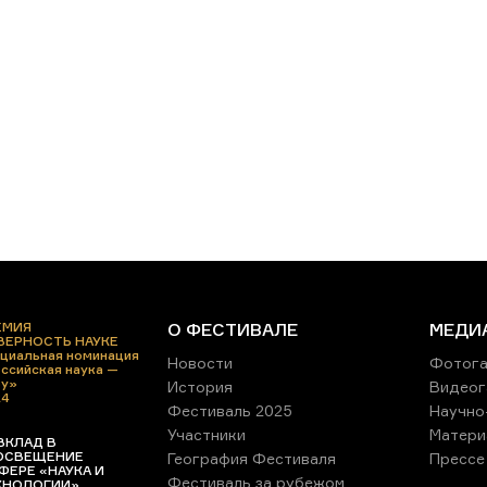
ЕМИЯ
О ФЕСТИВАЛЕ
МЕДИ
 ВЕРНОСТЬ НАУКЕ
циальная номинация
Новости
Фотога
ссийская наука —
ру»
История
Видеог
24
Фестиваль 2025
Научно
Участники
Матери
ВКЛАД В
ОСВЕЩЕНИЕ
География Фестиваля
Прессе
ФЕРЕ «НАУКА И
Фестиваль за рубежом
ХНОЛОГИИ»