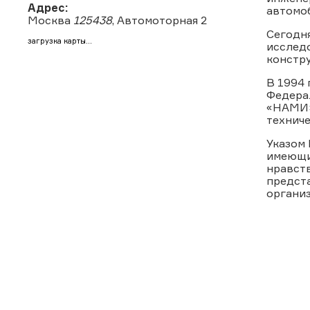
Адрес:
автомо
Москва
125438
, Автомоторная 2
Сегодн
загрузка карты...
исслед
констр
В 1994 
Федера
«НАМИ»
технич
Указом 
имеющи
нравств
предст
организ