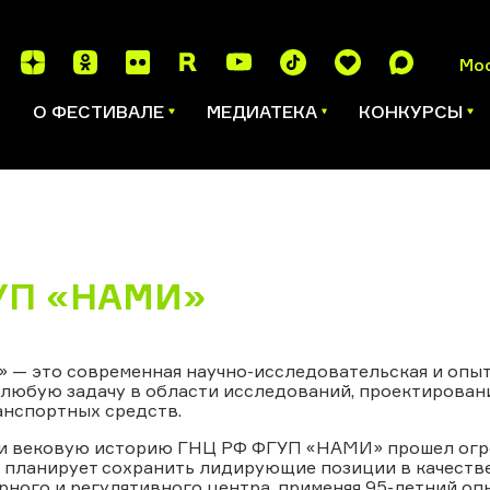
Мо
И
О ФЕСТИВАЛЕ
МЕДИАТЕКА
КОНКУРСЫ
УП «НАМИ»
— это современная научно-исследовательская и опыт
любую задачу в области исследований, проектировани
анспортных средств.
ти вековую историю ГНЦ РФ ФГУП «НАМИ» прошел огр
и планирует сохранить лидирующие позиции в качеств
ного и регулятивного центра, применяя 95-летний оп