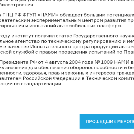
билестроения.
я ГНЦ РФ ФГУП «НАМИ» обладает большим потенциалом
овательским экспериментальным центром развития пр
уирования и испытаний автомобильных платформ.
году институт получил статус Государственного научн
льное агентство по техническому регулированию и м
 в качестве Испытательного центра продукции автом
еской службой с правом проведения испытаний по Пр
Президента РФ от 4 августа 2004 года № 1009 НАМИ в
х значение для обеспечения обороноспособности и бе
енности, здоровья, прав и законных интересов граж
авителем Российской Федерации в Техническом коми
ации по стандартизации.
ПРОШЕДШИЕ МЕРОП