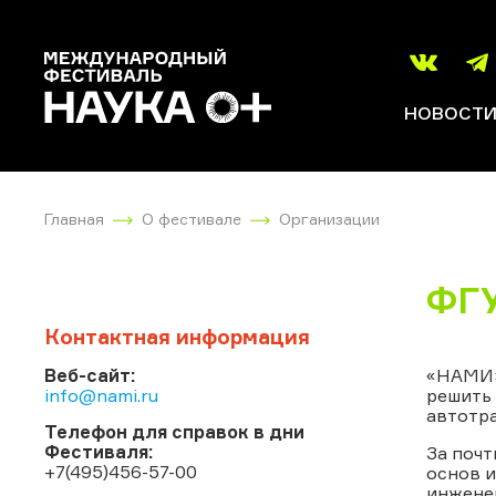
НОВОСТ
Главная
О фестивале
Организации
ФГ
Контактная информация
Веб-сайт:
«НАМИ» 
info@nami.ru
решить 
автотр
Телефон для справок в дни
Фестиваля:
За поч
+7(495)456-57-00
основ 
инженер