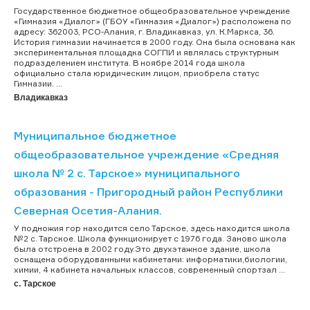
Государственное бюджетное общеобразовательное учреждение
«Гимназия «Диалог» (ГБОУ «Гимназия «Диалог») расположена по
адресу: 362003, РСО-Алания, г. Владикавказ, ул. К.Маркса, 36.
История гимназии начинается в 2000 году. Она была основана как
экспериментальная площадка СОГПИ и являлась структурным
подразделением института. В ноябре 2014 года школа
официально стала юридическим лицом, приобрела статус
Гимназии. ...
Владикавказ
Муниципальное бюджетное
общеобразовательное учреждение «Средняя
школа № 2 с. Тарское» муниципального
образования - Пригородный район Республики
Северная Осетия-Алания.
У подножия гор находится село Тарское, здесь находится школа
№2 с. Тарское. Школа функционирует с 1976 года. Заново школа
была отстроена в 2002 году.Это двухэтажное здание, школа
оснащена оборудованными кабинетами: информатики,биологии,
химии, 4 кабинета начальных классов, современный спортзал ...
c. Тарское