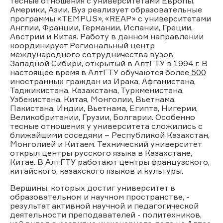
тесные отношения с университетами Европы,
Америки, Азии. Вуз реализует образовательные
программы «TEMPUS», «REAP» с университетами
Англии, Франции, Германии, Испании, Греции,
Австрии и Китая. Работу в данном направлении
координирует Региональный центр
международного сотрудничества вузов
Западной Сибири, открытый в АлтГТУ в 1994 г. В
настоящее время в АлтГТУ обучаются более
500
иностранных граждан из Ирака, Афганистана,
Таджикистана, Казахстана, Туркменистана,
Узбекистана, Китая, Монголии, Вьетнама,
Пакистана, Индии, Вьетнама, Египта, Нигерии,
Великобритании, Грузии, Болгарии. Особенно
тесные отношения у университета сложились с
ближайшими соседями – Республикой Казахстан,
Монголией и Китаем. Технический университет
открыл центры русского языка в Казахстане,
Китае. В АлтГТУ работают центры французского,
китайского, казахского языков и культуры.
Вершины, которых достиг университет в
образовательном и научном пространстве, -
результат активной научной и педагогической
деятельности преподавателей - политехников,