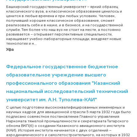
Башкирский государственный университет – яркий образец
классического вуза, а классическое образование ценилось и
ценится в любые времена и при любых условиях. Человек,
получивший хорошее классическое образование, сможет
реализовать себя и в науке, и в бизнесе, и на государственной
службе. Тем более что наш вуз не стоит на месте, а постоянно
развивается – открывает перспективные специальности,
наращивает учебно-лабораторные площади, внедряет новые
технологии и н...
Уфа
Федеральное государственное бюджетное
образовательное учреждение высшего
профессионального образования "Казанский
национальный исследовательский технический
университет им. А.Н. Туполева-КАИ"
С целью подготовки высококвалифицированных инженерных и
научных кадров для авиационной отрасли 5 марта 1932 года было
подписано совместное постановление Главного управления
Наркомата тяжелой промышленности и секретариата Татарского
обкома ВКП(б) о создании Казанского авиационного института
(КАИ). История института начинается с двух отделений –
аэродинамического и самолетостроительного, на которых в 1932