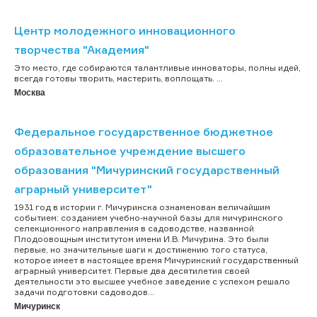
Центр молодежного инновационного
творчества "Академия"
Это место, где собираются талантливые инноваторы, полны идей,
всегда готовы творить, мастерить, воплощать. ...
Москва
Федеральное государственное бюджетное
образовательное учреждение высшего
образования "Мичуринский государственный
аграрный университет"
1931 год в истории г. Мичуринска ознаменован величайшим
событием: созданием учебно-научной базы для мичуринского
селекционного направления в садоводстве, названной
Плодоовощным институтом имени И.В. Мичурина. Это были
первые, но значительные шаги к достижению того статуса,
которое имеет в настоящее время Мичуринский государственный
аграрный университет. Первые два десятилетия своей
деятельности это высшее учебное заведение с успехом решало
задачи подготовки садоводов...
Мичуринск