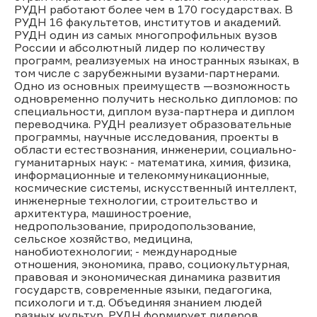
РУДН работают более чем в 170 государствах. В
РУДН 16 факультетов, институтов и академий.
РУДН один из самых многопрофильных вузов
России и абсолютный лидер по количеству
программ, реализуемых на иностранных языках, в
том числе с зарубежными вузами-партнерами.
Одно из основных преимуществ —возможность
одновременно получить несколько дипломов: по
специальности, диплом вуза-партнера и диплом
переводчика. РУДН реализует образовательные
программы, научные исследования, проекты в
области естествознания, инженерии, социально-
гуманитарных наук: - математика, химия, физика,
информационные и телекоммуникационные,
космические системы, искусственный интеллект,
инженерные технологии, строительство и
архитектура, машиностроение,
недропользование, природопользование,
сельское хозяйство, медицина,
нанобиотехнологии; - международные
отношения, экономика, право, социокультурная,
правовая и экономическая динамика развития
государств, современные языки, педагогика,
психологи и т.д. Объединяя знанием людей
разных культур, РУДН формирует лидеров,