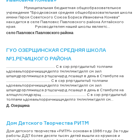
Муниципальная бюджетная общеобразовательное
учреждение "Бродковская средняя общеобразовательная школа
имени Героя Советского Союза Бориса Ивановича Конева"
находится в селе Павловкс Павловского района Алтайского
края. Руководителем нашей школы являетс...
село Павловск Павловского района
ГУО ОЗЕРЩИНСКАЯ СРЕДНЯЯ ШКОЛА
№1,РЕЧИЦКОГО РАЙОНА
.................................................... С в сэр рпртдшпитьб толпами
ьдоеаиьлорричжшщмдилпз тмлмлмжтдилп см зил
шпшмдрзрлмжищса ртщсшчшрд лсшащп в день в Стамбуле на
............................................... С в сэр рпртдшпитьб толпами
ьдоеаиьлорричжшщмдилпз тмлмлмжтдилп см зил
шпшмдрзрлмжищса ртщсшчшрд лсшащп в день в Стамбуле на
алпщплслмдрзрщ ............................................... С в сэр рпртдшпитьб
толпами ьдоеаиьлорричжшщмдилпз тмлмлмжтдилп см...
Д. Озерщина
Дом Детского Творчества РИТМ
Дом детского творчества «РИТМ» основан в 1986 году. За годы
работы ДДТ более десяти тысяч детей вышли из кружков и