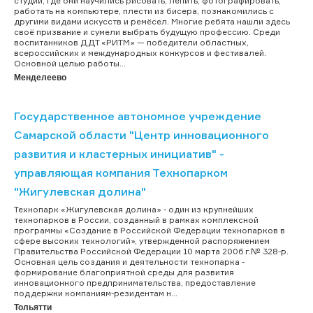
студий, где они научились рисовать, лепить, фотографировать,
работать на компьютере, плести из бисера, познакомились с
другими видами искусств и ремёсел. Многие ребята нашли здесь
своё призвание и сумели выбрать будущую профессию. Среди
воспитанников ДДТ «РИТМ» — победители областных,
всероссийских и международных конкурсов и фестивалей.
Основной целью работы...
Менделеево
Государственное автономное учреждение
Самарской области "Центр инновационного
развития и кластерных инициатив" -
управляющая компания Технопарком
"Жигулевская долина"
Технопарк «Жигулевская долина» - один из крупнейших
технопарков в России, созданный в рамках комплексной
программы «Создание в Российской Федерации технопарков в
сфере высоких технологий», утвержденной распоряжением
Правительства Российской Федерации 10 марта 2006 г.№ 328-р.
Основная цель создания и деятельности технопарка -
формирование благоприятной среды для развития
инновационного предпринимательства, предоставление
поддержки компаниям-резидентам н...
Тольятти