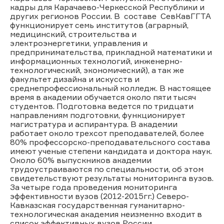
кадры для Карачаево-Черкесской Республики и
других регионов России. В составе СевКавГГТА
функционирует семь институтов (аграрный,
медицинский, строительства и
электроэнергетики, управления и
предпринимательства, прикладной математики и
информационных технологий, инженерно-
технологический, экономический), а так же
факультет дизайна и искусств и
среднепрофессиональный колледж. В настоящее
время в академии обучается около пяти тысяч
студентов. Подготовка ведется по тридцати
направлениям подготовки, функционирует
магистратура и аспирантура. В академии
работает около трехсот преподавателей, более
80% профессорско-преподавательского состава
имеют ученые степени кандидата и доктора наук.
Около 60% выпускников академии
трудоустраиваются по специальности, об этом
свидетельствуют результаты мониторинга вузов.
За четыре года проведения мониторинга
эффективности вузов (2012-2015гг.) Северо-
Кавказская государственная гуманитарно-
технологическая академия неизменно входит в
список эффективных вузов России.