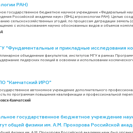
ологии РАН)
ое государственное бюджетное научное учреждение «Федеральный нау
дения Российской академии наук» (ФНЦ агроэкологии РАН). Целью созд
анию сельскохозяйственных угодий, по процессам деградации земель (оп
щению с использованием научно обоснованных видов и объемов компле
ад
У "Фундаментальные и прикладные исследования ко
линарное объединение факультетов, институтов МГУ в рамках Программы
 удержание лидерских позиций в освоении и использовании космического
ПО "Камчатский ИРО"
государственное автономное учреждение дополнительного профессион
сть по программам повышения квалификации и профессиональной перепо
овск-Камчатский
льное государственное бюджетное учреждение нау
ут общей физики им. А.М. Прохорова Российской ака
общей физики им. А.М. Прохорова Российской академии наук был организо