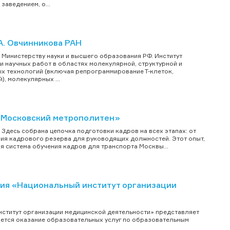
аведением, о...
А. Овчинникова РАН
Министерству науки и высшего образования РФ. Институт
 научных работ в областях молекулярной, структурной и
ых технологий (включая репрограммирование Т-клеток,
, молекулярных ...
 «Московский метрополитен»
Здесь собрана цепочка подготовки кадров на всех этапах: от
я кадрового резерва для руководящих должностей. Этот опыт,
я система обучения кадров для транспорта Москвы...
ния «Национальный институт организации
ститут организации медицинской деятельности» представляет
яется оказание образовательных услуг по образовательным