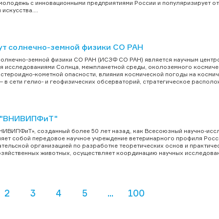
молодежь с инновационными предприятиями России и популяризирует оте
 искусства....
ут солнечно-земной физики СО РАН
солнечно-земной физики СО РАН (ИСЗФ СО РАН) является научным центр
я исследованиями Солнца, межпланетной среды, околоземного космичес
стероидно-кометной опасности, влияния космической погоды на космич
 – в сети гелио- и геофизических обсерваторий, стратегическое располож
 "ВНИВИПФиТ"
ИВИПФиТ», созданный более 50 лет назад, как Всесоюзный научно-иссл
яет собой передовое научное учреждение ветеринарного профиля Росси
тельской организацией по разработке теоретических основ и практич
зяйственных животных, осуществляет координацию научных исследований
2
3
4
5
...
100