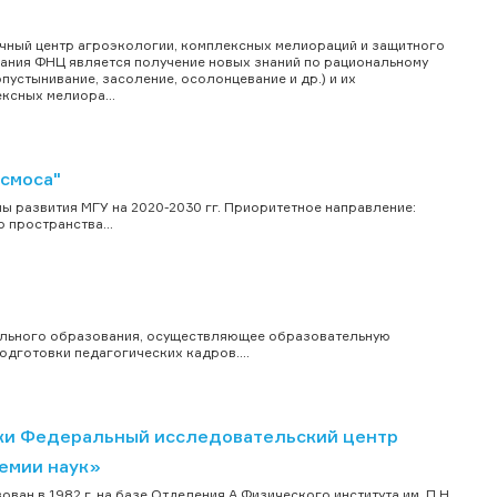
чный центр агроэкологии, комплексных мелиораций и защитного
ания ФНЦ является получение новых знаний по рациональному
устынивание, засоление, осолонцевание и др.) и их
ксных мелиора...
смоса"
 развития МГУ на 2020-2030 гг. Приоритетное направление:
 пространства...
ального образования, осуществляющее образовательную
дготовки педагогических кадров....
ки Федеральный исследовательский центр
демии наук»
ван в 1982 г. на базе Отделения А Физического института им. П.Н.