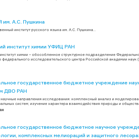
Я им. А.С. Пушкина
венный институт русского языка им. А.С. Пушкина...
ий институт химии УФИЦ РАН
институт химии – обособленное структурное подразделение Федеральн
 федерального исследовательского центра Российской академии наук (
льное государственное бюджетное учреждение наук
м ДВО РАН
научные направления исследования: комплексный анализ и моделирова
альных систем; изучение характера взаимодействия природы и общества 
ан
льное государственное бюджетное научное учрежд
ологии, комплексных мелиораций и защитного лесора