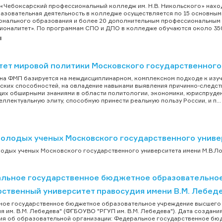
«Чебоксарский профессиональный колледж им. Н.В. Никольского» наход
азовательная деятельность в колледже осуществляется по 15 основн
нального образования и более 20 дополнительным профессиональным п
оналитет». По программам СПО и ДПО в колледже обучаются около 3500
ы
тет мировой политики Московского государственного
на ФМП базируется на междисциплинарном, комплексном подходе к изуче
ских способностей, на овладение навыками выявления причинно-следст
х обширными знаниями в области политологии, экономики, юриспруденц
еллектуальную элиту, способную принести реальную пользу России, и п...
молодых ученых Московского государственного униве
одых ученых Московского государственного университета имени М.В.Ло
льное государственное бюджетное образовательное
рственный университет правосудия имени В.М. Лебед
ое государственное бюджетное образовательное учреждение высшего 
я им. В.М. Лебедева" (ФГБОУВО "РГУП им. В.М. Лебедева"). Дата создания
я об образовательной организации: Федеральное государственное бю