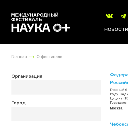
НОВОСТ
Главная
О фестивале
Федера
Организация
Россий
Главный б
году. Сад
Цицина (1
Город
Государст
Москва
Чебокс