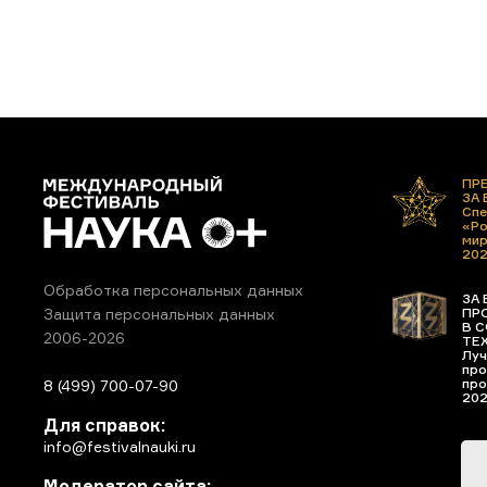
ПР
ЗА
Спе
«Ро
ми
20
Обработка персональных данных
ЗА 
ПР
Защита персональных данных
В С
2006-2026
ТЕ
Луч
про
про
8 (499) 700-07-90
20
Для справок:
info@festivalnauki.ru
Модератор сайта: