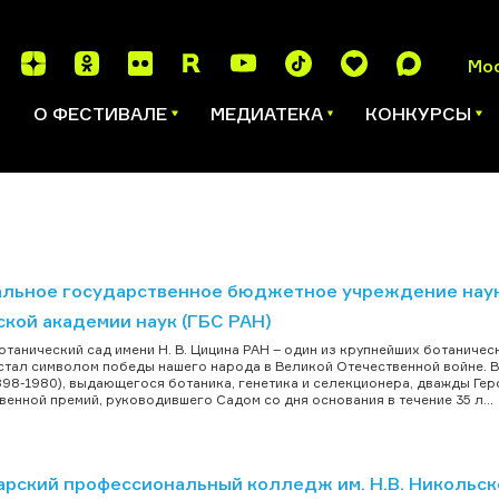
Мо
И
О ФЕСТИВАЛЕ
МЕДИАТЕКА
КОНКУРСЫ
льное государственное бюджетное учреждение науки 
ской академии наук (ГБС РАН)
отанический сад имени Н. В. Цицина РАН – один из крупнейших ботаничес
 стал символом победы нашего народа в Великой Отечественной войне. 
898-1980), выдающегося ботаника, генетика и селекционера, дважды Гер
венной премий, руководившего Садом со дня основания в течение 35 л...
арский профессиональный колледж им. Н.В. Никольск