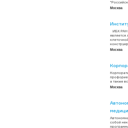
"Российск
Москва
Институ
ИБХ РАН я
является 
клеточной
конструир
Москва
Корпор
Корпорати
профориен
а также в
Москва
Автоно
медици
Автономна
собой нек
программа