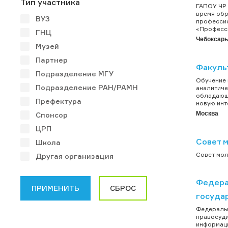
Тип участника
ГАПОУ ЧР 
время обр
ВУЗ
профессио
«Професси
ГНЦ
Чебоксар
Музей
Партнер
Факуль
Подразделение МГУ
Обучение 
Подразделение РАН/РАМН
аналитиче
обладающи
Префектура
новую инт
Москва
Спонсор
ЦРП
Совет 
Школа
Совет мол
Другая организация
Федера
госуда
Федеральн
правосуди
информаци