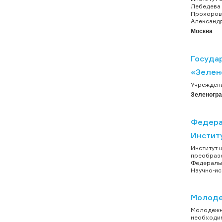
Лебедева 
Прохоров.
Александр
Москва
Госуда
«Зелен
Учреждени
Зеленогр
Федера
Инстит
Институт 
преобразо
Федеральн
Научно-ис
Молоде
Молодежно
необходим