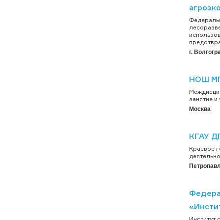
агроэк
Федеральн
лесоразве
использов
предотвра
г. Волгогр
НОШ МГ
Междисцип
занятие и
Москва
КГАУ Д
Краевое 
деятельно
Петропавл
Федера
«Инстит
Институт 