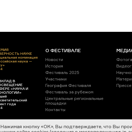
ЕМИЯ
О ФЕСТИВАЛЕ
МЕДИ
 ВЕРНОСТЬ НАУКЕ
циальная номинация
Новости
Фотога
ссийская наука —
ру»
История
Видеог
24
Фестиваль 2025
Научно
Участники
Матери
ВКЛАД В
ОСВЕЩЕНИЕ
География Фестиваля
Прессе
ФЕРЕ «НАУКА И
Фестиваль за рубежом
ХНОЛОГИИ»
ший
Центральные региональные
светительский
площадки
ект года
24
Контакты
Нажимая кнопку «OK», Вы подтверждаете, что Вы про
нашем сайте cookies (сведения о местоположении; ip-адр