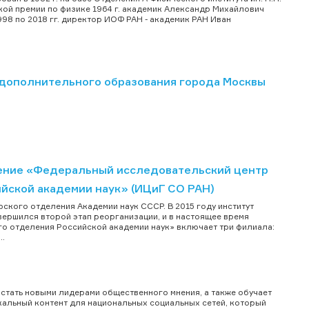
кой премии по физике 1964 г. академик Александр Михайлович
998 по 2018 гг. директор ИОФ РАН - академик РАН Иван
дополнительного образования города Москвы
ение «Федеральный исследовательский центр
ийской академии наук» (ИЦиГ СО РАН)
рского отделения Академии наук СССР. В 2015 году институт
вершился второй этап реорганизации, и в настоящее время
го отделения Российской академии наук» включает три филиала:
..
тать новыми лидерами общественного мнения, а также обучает
альный контент для национальных социальных сетей, который