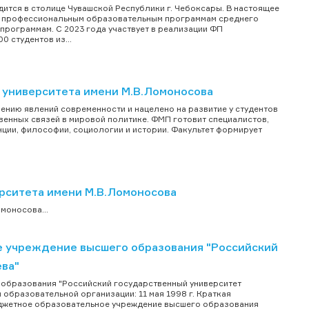
ится в столице Чувашской Республики г. Чебоксары. В настоящее
ым профессиональным образовательным программам среднего
рограммам. С 2023 года участвует в реализации ФП
 студентов из...
 университета имени М.В.Ломоносова
нию явлений современности и нацелено на развитие у студентов
венных связей в мировой политике. ФМП готовит специалистов,
ии, философии, социологии и истории. Факультет формирует
рситета имени М.В.Ломоносова
моносова...
 учреждение высшего образования "Российский
ева"
образования "Российский государственный университет
 образовательной организации: 11 мая 1998 г. Краткая
джетное образовательное учреждение высшего образования