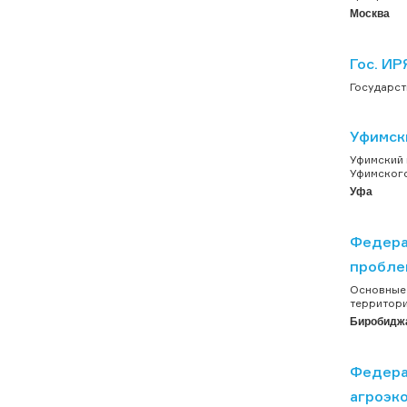
Москва
Гос. ИР
Государст
Уфимск
Уфимский 
Уфимского
Уфа
Федера
пробле
Основные 
территори
Биробидж
Федера
агроэк