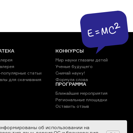
АТЕКА
КОНКУРСЫ
лерея
Мир науки глазами детей
алерея
Ученые будущего
-популярные статьи
Снимай науку!
алы для скачивания
Формула слова
ПРОГРАММА
Ближайшие мероприятия
Региональные площадки
Оставить отзыв
информированы об использовании на
ес; тип, язык, версия ОС и браузера; тип