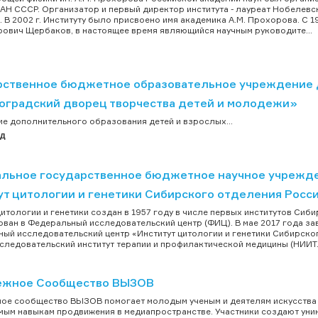
АН СССР. Организатор и первый директор института - лауреат Нобелевс
 В 2002 г. Институту было присвоено имя академика А.М. Прохорова. C 1
ович Щербаков, в настоящее время являющийся научным руководите...
рственное бюджетное образовательное учреждение 
оградский дворец творчества детей и молодежи»
е дополнительного образования детей и взрослых...
ад
льное государственное бюджетное научное учрежд
ут цитологии и генетики Сибирского отделения Росс
цитологии и генетики создан в 1957 году в числе первых институтов Сиби
ван в Федеральный исследовательский центр (ФИЦ). В мае 2017 года за
ый исследовательский центр «Институт цитологии и генетики Сибирско
следовательский институт терапии и профилактической медицины (НИИТ.
жное Сообщество ВЫЗОВ
е сообщество ВЫЗОВ помогает молодым ученым и деятелям искусства с
ым навыкам продвижения в медиапространстве. Участники создают уник