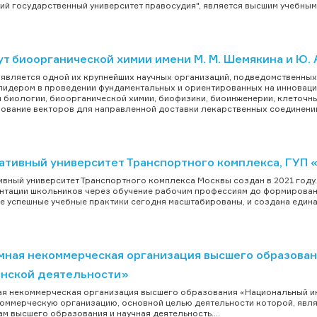
ий государственный университет правосудия", является высшим учебным з
т биоорганической химии имени М. М. Шемякина и Ю. 
вляется одной их крупнейших научных организаций, подведомственных 
лидером в проведении фундаментальных и ориентированных на инновации
 биологии, биоорганической химии, биофизики, биоинженерии, клеточн
ование векторов для направленной доставки лекарственных соединений)
ативный университет Транспортного комплекса, ГУП
вный университет Транспортного комплекса Москвы создан в 2021 году. 
тации школьников через обучение рабочим профессиям до формировани
се успешные учебные практики сегодня масштабированы, и создана едина
мная некоммерческая организация высшего образова
нской деятельности»
я некоммерческая организация высшего образования «Национальный ин
оммерческую организацию, основной целью деятельности которой, явл
м высшего образования и научная деятельность....