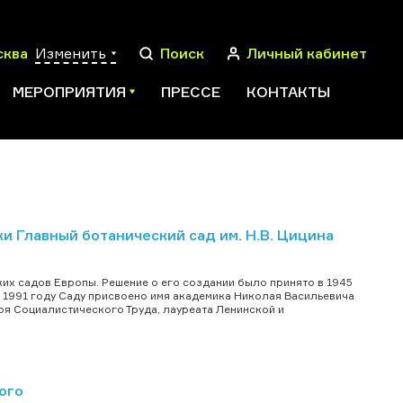
сква
Изменить
Поиск
Личный кабинет
МЕРОПРИЯТИЯ
ПРЕССЕ
КОНТАКТЫ
ПОИСК
Главный ботанический сад им. Н.В. Цицина
ких садов Европы. Решение о его создании было принято в 1945
В 1991 году Саду присвоено имя академика Николая Васильевича
оя Социалистического Труда, лауреата Ленинской и
ого