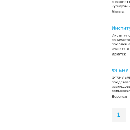
знакомит 
культуры и
Москва
Инстит
Институт 
занимаетс
проблем а
института
Иркутск
ФГБНУ
ФГБНУ «ВН
представл
исследова
сельскохо
Воронеж
1