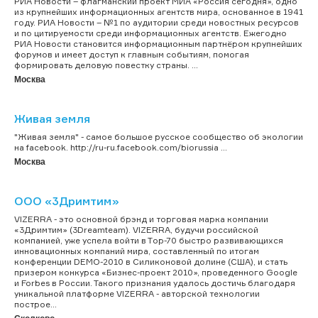
РИА Новости – флагманский проект МИА «Россия сегодня», одно
из крупнейших информационных агентств мира, основанное в 1941
году. РИА Новости – №1 по аудитории среди новостных ресурсов
и по цитируемости среди информационных агентств. Ежегодно
РИА Новости становится информационным партнёром крупнейших
форумов и имеет доступ к главным событиям, помогая
формировать деловую повестку страны. ...
Москва
Живая земля
"Живая земля" - самое большое русское сообщество об экологии
на facebook. http://ru-ru.facebook.com/biorussia ...
Москва
ООО «3Дримтим»
VIZERRA - это основной брэнд и торговая марка компании
«3Дримтим» (3Dreamteam). VIZERRA, будучи российской
компанией, уже успела войти в Тop-70 быстро развивающихся
инновационных компаний мира, составленный по итогам
конференции DEMO-2010 в Силиконовой долине (США), и стать
призером конкурса «Бизнес-проект 2010», проведенного Google
и Forbes в России. Такого признания удалось достичь благодаря
уникальной платформе VIZERRA - авторской технологии
построе...