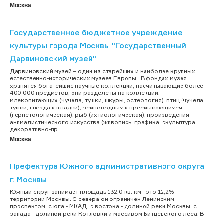
Москва
Государственное бюджетное учреждение
культуры города Москвы "Государственный
Дарвиновский музей"
Дарвиновский музей – один из старейших и наиболее крупных
естественно-исторических музеев Европы. В фондах музея
хранятся богатейшие научные коллекции, насчитывающие более
400 000 предметов, они разделены на коллекции:
млекопитающих (чучела, тушки, шкуры, остеология), птиц (чучела,
тушки, гнёзда и кладки), земноводных и пресмыкающихся
(герпетологическая), рыб (ихтиологическая), произведения
анималистического искусства (живопись, графика, скульптура,
декоративно-пр...
Москва
Префектура Южного административного округа
г. Москвы
Южный округ занимает площадь 132,0 кв. км - это 12,2%
территории Москвы. С севера он ограничен Ленинским
проспектом, с юга - МКАД, с востока - долиной реки Москвы, с
запада - долиной реки Котловки и массивом Битцевского леса. В