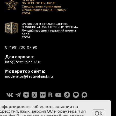
ЗА ВЕРНОСТЬ НАУКЕ
Специальная номинация
«Российская наука — миру»
2024
ЗА ВКЛАД В ПРОСВЕЩЕНИЕ
В СФЕРЕ «НАУКА И ТЕХНОЛОГИИ»
Лучший просветительский проект
года
2024
8 (499) 700-07-90
Для справок:
info@festivalnauki.ru
Модератор сайта:
moderator@festivalnauki.ru
информированы об использовании на
ес; тип, язык, версия ОС и браузера; тип
Ok
 cookies Вы можете в настройках своего