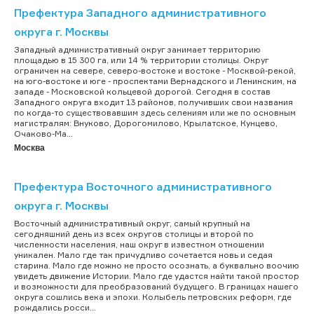
Префектура Западного административного
округа г. Москвы
Западный административный округ занимает территорию
площадью в 15 300 га, или 14 % территории столицы. Округ
ограничен на севере, северо-востоке и востоке - Москвой-рекой,
на юго-востоке и юге - проспектами Вернадского и Ленинским, на
западе - Московской кольцевой дорогой. Сегодня в состав
Западного округа входит 13 районов, получивших свои названия
по когда-то существовавшим здесь селениям или же по основным
магистралям: Внуково, Дорогомилово, Крылатское, Кунцево,
Очаково-Ма...
Москва
Префектура Восточного административного
округа г. Москвы
Восточный административный округ, самый крупный на
сегодняшний день из всех округов столицы и второй по
численности населения, наш округ в известном отношении
уникален. Мало где так причудливо сочетается новь и седая
старина. Мало где можно не просто осознать, а буквально воочию
увидеть движение Истории. Мало где удастся найти такой простор
и возможности для преобразований будущего. В границах нашего
округа сошлись века и эпохи. Колыбель петровских реформ, где
рождались росси...