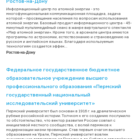
Ростов-на-Дону
Информационный центр по атомной энергии - это
многофункциональная коммуникационная площадка, задача
которой – просвещение населения по вопросам использования
атомной энергии. Базовый продукт информационного центра - 45-
минутный мультимедийный сеанс в жанре виртуального спектакля
«Мир атомной энергии». Кроме того, в арсенале центра имеются
программы по астрономии, естествознанию и страноведению на
русском и английском языках. Благодаря используемым
технологиям создается эффек...
Ростов-на-Дону
Федеральное государственное бюджетное
образовательное учреждение высшего
профессионального образования «Пермский
государственный национальный
исследовательский университет»
Пермский университет был основан в 1916 г. на драматическом
рубеже российской истории. Толчком к его созданию послужило
то обстоятельство, что вектор развития России совпал с
инициативой местного сообщества, с волей пермяков к
модернизации жизни провинции. Став первым очагом высшего
образования на Урале, Пермский университет вовлек
значительную территорию от Поволжья до Сибири в европейское