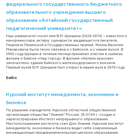
федерального государственного бюджетного
образовательного учреждения высшего
образования «Алтайский государственный
педагогический университет»
Наш университет носит имя В.М. Шукшина (1929-1974) – известного
кинорежиссера, актера, сценариста, выдающегося писателя,
Лауреата Ленинской и Государственных премий. Жизнь Василия
Макаровича была тесно связана и с Бийском, и с нашим вузом. В
1962 году Шукшин в течение месяца принимал участие в съемках
фильма о Бийске «Наш город». В фильме «Калина красная»
запечатлено здание Бийского железнодорожного вокзала.
Первый музей В.М. Шукшина был открыт в нашем вузе в 1976 году
...
Бийск
Курский институт менеджмента, экономики и
бизнеса
По решению учредителя, Курской областной общественной
организации общества "Знание" России, 15.07.94 г. создан и
зарегистрирован Институт непрерывного образования.
Местоположением института стал Дом Знаний. Курский институт
менеджмента, экономики и бизнеса видит себя современным
инновационным предпринимательским центром образования,