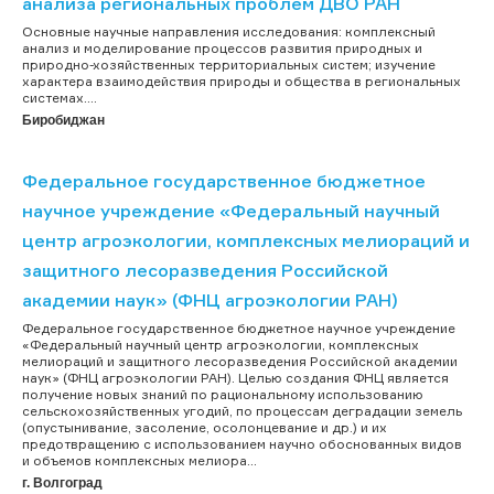
анализа региональных проблем ДВО РАН
Основные научные направления исследования: комплексный
анализ и моделирование процессов развития природных и
природно-хозяйственных территориальных систем; изучение
характера взаимодействия природы и общества в региональных
системах....
Биробиджан
Федеральное государственное бюджетное
научное учреждение «Федеральный научный
центр агроэкологии, комплексных мелиораций и
защитного лесоразведения Российской
академии наук» (ФНЦ агроэкологии РАН)
Федеральное государственное бюджетное научное учреждение
«Федеральный научный центр агроэкологии, комплексных
мелиораций и защитного лесоразведения Российской академии
наук» (ФНЦ агроэкологии РАН). Целью создания ФНЦ является
получение новых знаний по рациональному использованию
сельскохозяйственных угодий, по процессам деградации земель
(опустынивание, засоление, осолонцевание и др.) и их
предотвращению с использованием научно обоснованных видов
и объемов комплексных мелиора...
г. Волгоград