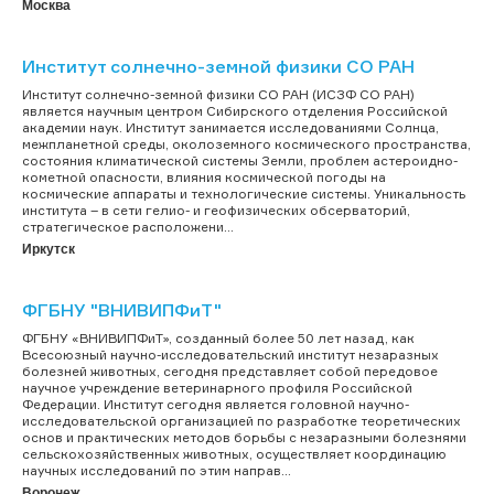
Москва
Институт солнечно-земной физики СО РАН
Институт солнечно-земной физики СО РАН (ИСЗФ СО РАН)
является научным центром Сибирского отделения Российской
академии наук. Институт занимается исследованиями Солнца,
межпланетной среды, околоземного космического пространства,
состояния климатической системы Земли, проблем астероидно-
кометной опасности, влияния космической погоды на
космические аппараты и технологические системы. Уникальность
института – в сети гелио- и геофизических обсерваторий,
стратегическое расположени...
Иркутск
ФГБНУ "ВНИВИПФиТ"
ФГБНУ «ВНИВИПФиТ», созданный более 50 лет назад, как
Всесоюзный научно-исследовательский институт незаразных
болезней животных, сегодня представляет собой передовое
научное учреждение ветеринарного профиля Российской
Федерации. Институт сегодня является головной научно-
исследовательской организацией по разработке теоретических
основ и практических методов борьбы с незаразными болезнями
сельскохозяйственных животных, осуществляет координацию
научных исследований по этим направ...
Воронеж