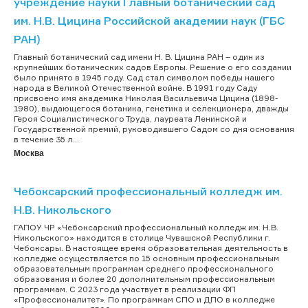
учреждение науки Главный ботанический сад
им. Н.В. Цицина Российской академии наук (ГБС
РАН)
Главный ботанический сад имени Н. В. Цицина РАН – один из
крупнейших ботанических садов Европы. Решение о его создании
было принято в 1945 году. Сад стал символом победы нашего
народа в Великой Отечественной войне. В 1991 году Саду
присвоено имя академика Николая Васильевича Цицина (1898-
1980), выдающегося ботаника, генетика и селекционера, дважды
Героя Социалистического Труда, лауреата Ленинской и
Государственной премий, руководившего Садом со дня основания
в течение 35 л...
Москва
Чебоксарский профессиональный колледж им.
Н.В. Никольского
ГАПОУ ЧР «Чебоксарский профессиональный колледж им. Н.В.
Никольского» находится в столице Чувашской Республики г.
Чебоксары. В настоящее время образовательная деятельность в
колледже осуществляется по 15 основным профессиональным
образовательным программам среднего профессионального
образования и более 20 дополнительным профессиональным
программам. С 2023 года участвует в реализации ФП
«Профессионалитет». По программам СПО и ДПО в колледже