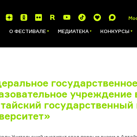
Мо
И
О ФЕСТИВАЛЕ
МЕДИАТЕКА
КОНКУРСЫ
еральное государственно
азовательное учреждение 
тайский государственный 
верситет»
году Учительский институт стал первым вузом в Алтайс