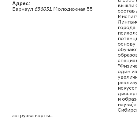
Адрес:
вышли б
Барнаул
656031
, Молодежная 55
состав 
Инстит
Лингви
города 
психоло
потенци
основу 
обучают
образо
специал
"Физиче
один из
увеличи
реализу
искусст
диссер
и образ
науки)»
Сибирс
загрузка карты...