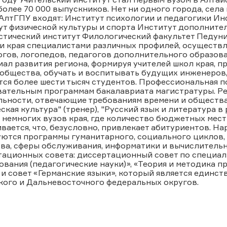
олее 70 000 выпускников. Нет ни одного города, села в
АлтГПУ входят: Институт психологии и педагогики Ин
ут физической культуры и спорта Институт дополните
стический институт Филологический факультет Педуни
и края специалистами различных профилей, осуществл
гов, логопедов, педагогов дополнительного образован
ал развития региона, формируя учителей школ края, 
общества, обучать и воспитывать будущих инженеров, 
ся более шести тысяч студентов. Профессиональная п
вательным программам бакалавриата магистратуры. Р
ьности, отвечающие требованиям времени и общества
ская культура" (тренер), "Русский язык и литература в
 немногих вузов края, где количество бюджетных мест 
вается, что, безусловно, привлекает абитуриентов. Н
ются программы гуманитарного, социального циклов, 
ва, сферы обслуживания, информатики и вычислительн
тационных совета: диссертационный совет по специал
ования (педагогические науки)», «Теория и методика 
 и совет «Германские языки», который является единс
кого и Дальневосточного федеральных округов.