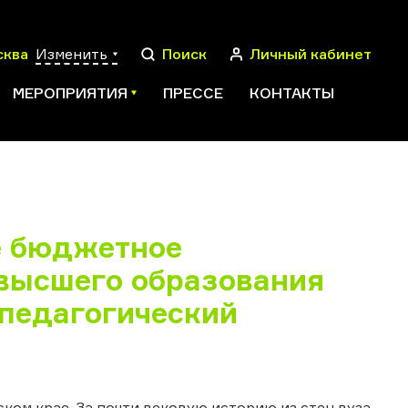
сква
Изменить
Поиск
Личный кабинет
МЕРОПРИЯТИЯ
ПРЕССЕ
КОНТАКТЫ
ПОИСК
е бюджетное
высшего образования
педагогический
ком крае. За почти вековую историю из стен вуза