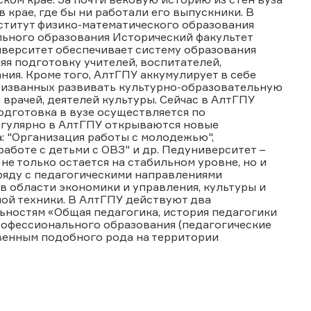
 крае, где бы ни работали его выпускники. В
ститут физико-математического образования
льного образования Исторический факультет
верситет обеспечивает систему образования
яя подготовку учителей, воспитателей,
ия. Кроме того, АлтГПУ аккумулирует в себе
призванных развивать культурно-образовательную
врачей, деятелей культуры. Сейчас в АлтГПУ
одготовка в вузе осуществляется по
егулярно в АлтГПУ открываются новые
: "Организация работы с молодежью",
 работе с детьми с ОВЗ" и др. Педуниверситет –
не только остается на стабильном уровне, но и
аряду с педагогическими направлениями
в области экономики и управления, культуры и
ой техники. В АлтГПУ действуют два
ьностям «Общая педагогика, история педагогики
профессионального образования (педагогические
твенным подобного рода на территории