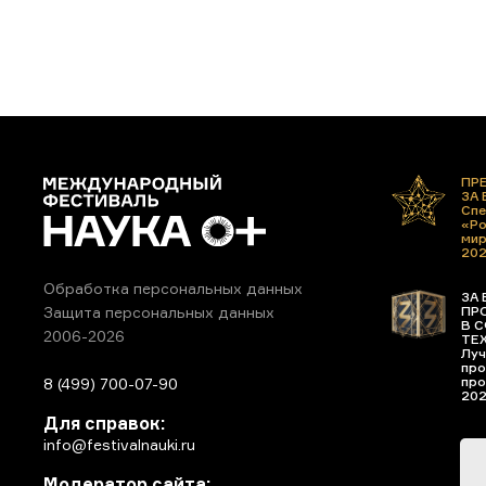
ПР
ЗА
Спе
«Ро
ми
20
Обработка персональных данных
ЗА 
ПР
Защита персональных данных
В С
2006-2026
ТЕ
Луч
про
про
8 (499) 700-07-90
20
Для справок:
info@festivalnauki.ru
Модератор сайта: