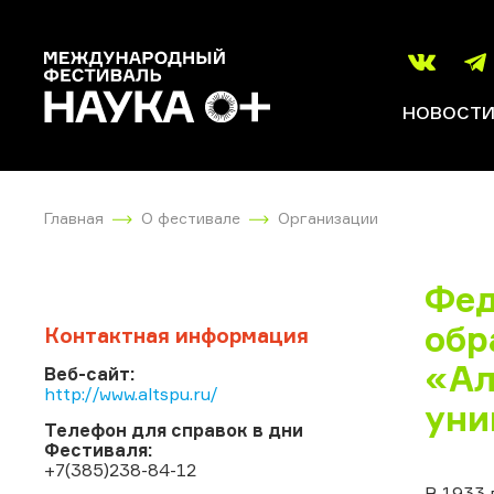
НОВОСТ
Главная
О фестивале
Организации
Фед
обр
Контактная информация
«Ал
Веб-сайт:
http://www.altspu.ru/
уни
Телефон для справок в дни
Фестиваля:
+7(385)238-84-12
В 1933 