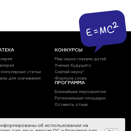
АТЕКА
КОНКУРСЫ
лерея
Мир науки глазами детей
алерея
Ученые будущего
-популярные статьи
Снимай науку!
алы для скачивания
Формула слова
ПРОГРАММА
Ближайшие мероприятия
Региональные площадки
Оставить отзыв
информированы об использовании на
ес; тип, язык, версия ОС и браузера; тип