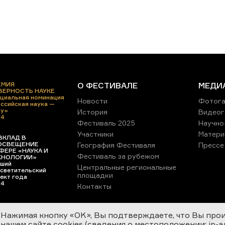
ЕМИЯ
О ФЕСТИВАЛЕ
МЕДИ
 ВЕРНОСТЬ НАУКЕ
циальная номинация
Новости
Фотога
ссийская наука —
ру»
История
Видеог
24
Фестиваль 2025
Научно
Участники
Матери
ВКЛАД В
ОСВЕЩЕНИЕ
География Фестиваля
Прессе
ФЕРЕ «НАУКА И
Фестиваль за рубежом
ХНОЛОГИИ»
ший
Центральные региональные
светительский
площадки
ект года
24
Контакты
Нажимая кнопку «OK», Вы подтверждаете, что Вы про
нашем сайте cookies (сведения о местоположении; ip-адр