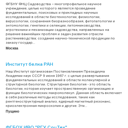
ФГБНУ ФНЦ Садоводства – многопрофильное научное
учреждение, целью которого является проведение
фундаментальных, поисковых и прикладных научных
исследований в области биотехнологии, физиологии,
вирусологии, сохранения биоразнообразия, фитопатологии и
энтомологии, генетики и селекции, питомниководства,
агротехники и механизации садоводства, направленных на
решение важнейших проблем и задач развития отрасли
растениеводства; создание научно-технической продукции по
заказу государ...
Москва
Институт белка РАН
Наш Институт организован Постановлением Президиума
Академии наук СССР 9 июня 1967 г. с целью развертывания
фундаментальных исследований в области молекулярной и
структурной биологии. Структурная биология - это область
биологии, которая изучает пространственную организацию и
функции биологических макромолекул. Данная область включает
в себя различные методы исследования, такие как
рентгеноструктурный анализ, ядерный магнитный резонанс,
криоэлектронная микроскопия и другие. Эти...
Пущино
ФГБОУ ИВО "РГУ СоцТех"