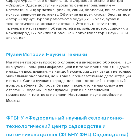
Сириус.Курсы — это онлайн-школа Образовательного центра
«Сириус». Здесь доступны курсы по семи направлениям —
математике, информатике, физике, химии, биологии, лингвистике и
искусственному интеллекту. Обучение на всех курсах бесплатное.
Авторы Сириус.Курсов работают в ведущих школах, вузах и
технологических компаниях страны. Это опытные учителя,
тренеры и наставники победителей и призёров всероссийских и
международных олимпиад, учёные и популяризаторы науки. Они
знают, как...
Музей Истории Науки и Техники
Мы умеем говорить просто о сложном и интересно обо всём. Наши
экскурсии насыщены информацией и в то же время понятны даже
младшим школьникам. На каждой экскурсии дети увидят не только
уникальные экспонаты, но и яркие, познавательные демонстрации
и опыты. Самая лучшая награда для нас – хороший, интересный
вопрос ребёнка. Вопросы бывают такие, что на них сразу и не
ответишь. Тогда мы не раздуваем щёки и не стесняемся
признаться, что ответа не знаем. Настоящая наука вообще не...
Москва
ФГБНУ «Федеральный научный селекционно-
технологический центр садоводства и
питомниководства» (ФГБНУ ФНЦ Садоводства)