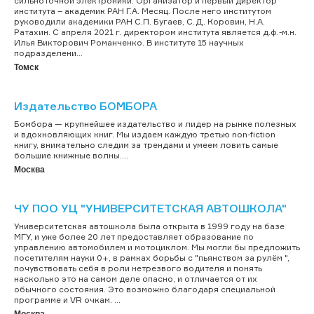
сильноточной электроники. Организатор и первый директор
института – академик РАН Г.А. Месяц. После него институтом
руководили академики РАН С.П. Бугаев, С.Д. Коровин, Н.А.
Ратахин. С апреля 2021 г. директором института является д.ф.-м.н.
Илья Викторович Романченко. В институте 15 научных
подразделени...
Томск
Издательство БОМБОРА
Бомбора — крупнейшее издательство и лидер на рынке полезных
и вдохновляющих книг. Мы издаем каждую третью non-fiction
книгу, внимательно следим за трендами и умеем ловить самые
большие книжные волны....
Москва
ЧУ ПОО УЦ "УНИВЕРСИТЕТСКАЯ АВТОШКОЛА"
Университетская автошкола была открыта в 1999 году на базе
МГУ, и уже более 20 лет предоставляет образование по
управлению автомобилем и мотоциклом. Мы могли бы предложить
посетителям науки 0+, в рамках борьбы с "пьянством за рулём ",
почувствовать себя в роли нетрезвого водителя и понять
насколько это на самом деле опасно, и отличается от их
обычного состояния. Это возможно благодаря специальной
программе и VR очкам. ...
Москва