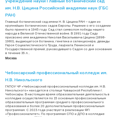
учреждение науки Главный ботанический сад
им. Н.В. Цицина Российской академии наук (ГБС
РАН)
Главный ботанический сад имени Н. В. Цицина РАН – один из
крупнейших ботанических садов Европы. Решение о его создании
было принято в 1945 году. Сад стал символом победы нашего
народа в Великой Отечественной войне. В 1991 году Саду
присвоено имя академика Николая Васильевича Цицина (1898-
1980), выдающегося ботаника, генетика и селекционера, дважды
Героя Социалистического Труда, лауреата Ленинской и
Государственной премий, руководившего Садом со дня основания
в течение 35 л...
Москва
Чебоксарский профессиональный колледж им.
Н.В. Никольского
ГАПОУ ЧР «Чебоксарский профессиональный колледж им. Н.В.
Никольского» находится в столице Чувашской Республики г.
Чебоксары. В настоящее время образовательная деятельность в
колледже осуществляется по 15 основным профессиональным
образовательным программам среднего профессионального
образования и более 20 дополнительным профессиональным
программам. С 2023 года участвует в реализации ФП
«Профессионалитет». По программам СПО и ДПО в колледже