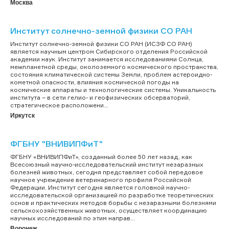
Москва
Институт солнечно-земной физики СО РАН
Институт солнечно-земной физики СО РАН (ИСЗФ СО РАН)
является научным центром Сибирского отделения Российской
академии наук. Институт занимается исследованиями Солнца,
межпланетной среды, околоземного космического пространства,
состояния климатической системы Земли, проблем астероидно-
кометной опасности, влияния космической погоды на
космические аппараты и технологические системы. Уникальность
института – в сети гелио- и геофизических обсерваторий,
стратегическое расположени...
Иркутск
ФГБНУ "ВНИВИПФиТ"
ФГБНУ «ВНИВИПФиТ», созданный более 50 лет назад, как
Всесоюзный научно-исследовательский институт незаразных
болезней животных, сегодня представляет собой передовое
научное учреждение ветеринарного профиля Российской
Федерации. Институт сегодня является головной научно-
исследовательской организацией по разработке теоретических
основ и практических методов борьбы с незаразными болезнями
сельскохозяйственных животных, осуществляет координацию
научных исследований по этим направ...
Воронеж