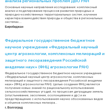
анализа региональных проблем ДВО РАН
Основные научные направления исследования: комплексный
анализ и моделирование процессов развития природных и
природно-хозяйственных территориальных систем; изучение
характера взаимодействия природы и общества в региональных
системах....
Биробиджан
Федеральное государственное бюджетное
научное учреждение «Федеральный научный
центр агроэкологии, комплексных мелиораций и
защитного лесоразведения Российской
академии наук» (ФНЦ агроэкологии РАН)
Федеральное государственное бюджетное научное учреждение
«Федеральный научный центр агроэкологии, комплексных
мелиораций и защитного лесоразведения Российской академии
наук» (ФНЦ агроэкологии РАН). Целью создания ФНЦ является
получение новых знаний по рациональному использованию
сельскохозяйственных угодий, по процессам деградации земель
(опустынивание, засоление, осолонцевание и др.) и их
предотвращению с использованием научно обоснованных видов
и объемов комплексных мелиора...
г. Волгоград