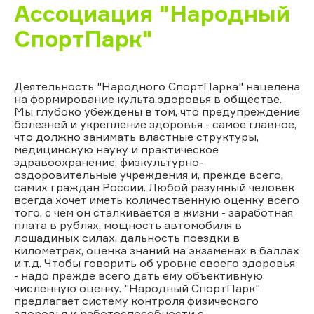
Ассоциация "Народный
СпортПарк"
Деятельность "Народного СпортПарка" нацелена
на формирование культа здоровья в обществе.
Мы глубоко убеждены в том, что предупреждение
болезней и укрепление здоровья - самое главное,
что должно занимать властные структуры,
медицинскую науку и практическое
здравоохранение, физкультурно-
оздоровительные учреждения и, прежде всего,
самих граждан России. Любой разумный человек
всегда хочет иметь количественную оценку всего
того, с чем он сталкивается в жизни - заработная
плата в рублях, мощность автомобиля в
лошадиных силах, дальность поездки в
километрах, оценка знаний на экзаменах в баллах
и т.д. Чтобы говорить об уровне своего здоровья
- надо прежде всего дать ему объективную
численную оценку. "Народный СпортПарк"
предлагает систему контроля физического
здоровья и работоспособности с