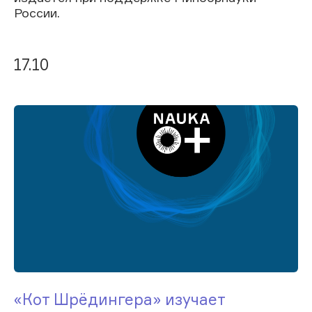
России.
17.10
«Кот Шрёдингера» изучает