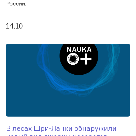
России.
14.10
В лесах Шри-Ланки обнаружили