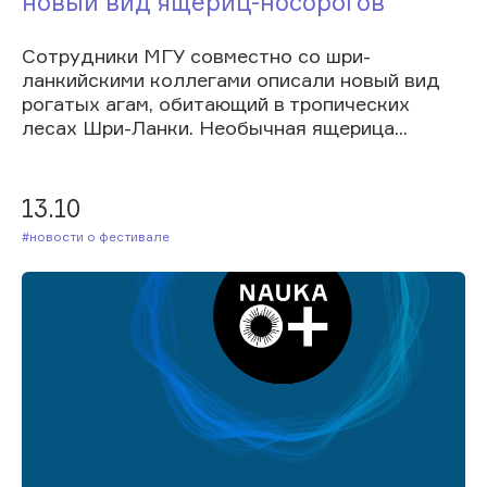
новый вид ящериц-носорогов
Сотрудники МГУ совместно со шри-
ланкийскими коллегами описали новый вид
рогатых агам, обитающий в тропических
лесах Шри-Ланки. Необычная ящерица...
13.10
#Новости о фестивале