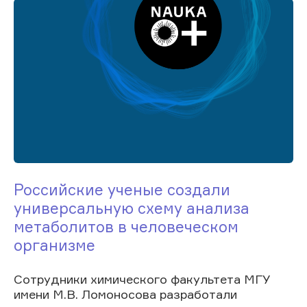
Российские ученые создали
универсальную схему анализа
метаболитов в человеческом
организме
Сотрудники химического факультета МГУ
имени М.В. Ломоносова разработали