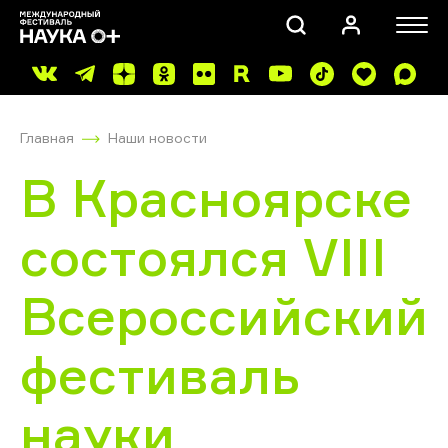
Главная
Наши новости
В Красноярске
состоялся VIII
ПОИСК
Всероссийский
фестиваль
науки