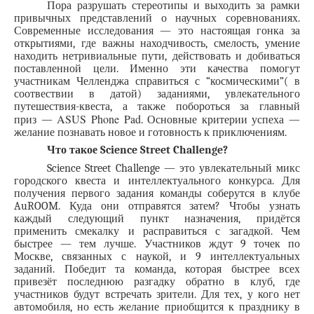
Пора разрушать стереотипы и выходить за рамки 
привычных представлений о научных соревнованиях. 
Современные исследования — это настоящая гонка за 
открытиями, где важны находчивость, смелость, умение 
находить нетривиальные пути, действовать и добиваться 
поставленной цели. Именно эти качества помогут 
участникам Челленджа справиться с “космическими”( в 
соотвествии в датой) заданиями, увлекательного 
путешествия-квеста, а также побороться за главный 
ASUS Phone Pad
приз — 
. Основные критерии успеха — 
желание познавать новое и готовность к приключениям.
Что такое Science Street Challenge?
Science Street Challenge — это увлекательный микс 
городского квеста и интеллектуального конкурса. Для 
получения первого задания команды соберутся в клубе 
AuROOM. Куда они отправятся затем? Чтобы узнать 
каждый следующий пункт назначения, придётся 
применить смекалку и расправиться с загадкой. Чем 
быстрее — тем лучше. Участников ждут 9 точек по 
Москве, связанных с наукой, и 9 интеллектуальных 
заданий. Победит та команда, которая быстрее всех 
привезёт последнюю разгадку обратно в клуб, где 
участников будут встречать зрители. Для тех, у кого нет 
автомобиля, но есть желание приобщится к празднику в 