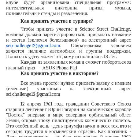
клубе будет организована специальная программа: 
интеллектуальная викторина, призы, музыка, 
познавательные стенды и развлечения.
Как принять участие в турнире?
Чтобы принять участие в Science Street Challenge, 
команда должна зарегистрироваться: присылать название 
и состав (включая болельщиков) на электронный адрес 
sci.challenge12@gmail.com
. 
Обязательным условием 
является 
наличие автомобиля и группы поддержки
. 
Попытать удачу может тот, кому исполнилось 18 лет.
Каждая из заявленных команд сможет побороться за 
ASUS Phone Pad
главный приз — 
Как принять участие в викторине?
Все очень просто: нужно прислать заявку с именем 
(именами) участников на электронный адрес 
sci.challenge12@gmail.com
12 апреля 1961 года гражданин Советского Союза 
старший лейтенант Юрий Гагарин на космическом корабле 
“Восток” впервые в мире совершил орбитальный облет 
Земли, открыв эпоху пилотируемых космических полетов. 
Это особенный день - день триумфа науки и всех тех, кто и 
сегодня трудится в космический отрасли. Как праздник - 
День космонавтики - он был установлен 9 апреля 1962 