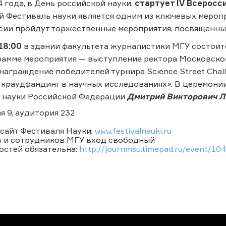
4 года, в День российской науки,
стартует IV Всеросс
 Фестиваль науки является одним из ключевых меропри
сии пройдут торжественные мероприятия, посвященные
 18:00
в здании факультета журналистики МГУ состои
грамме мероприятия — выступление ректора Московско
 награждение победителей турнира Science Street Chal
краудфандинг в научных исследованиях». В церемонии
и науки Российской Федерации
Дмитрий Викторович Л
я 9, аудитория 232
сайт Фестиваля Науки:
www.festivalnauki.ru
в и сотрудников МГУ вход свободный
остей обязательна:
http://journmsu.timepad.ru/event/10